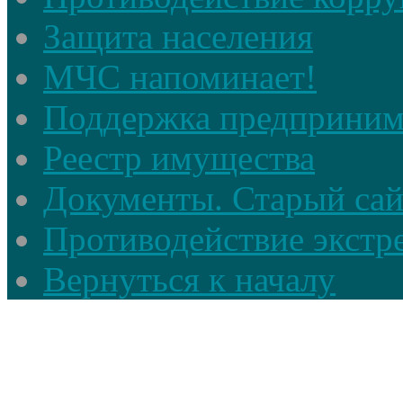
Защита населения
МЧС напоминает!
Поддержка предприним
Реестр имущества
Документы. Старый сай
Противодействие экстр
Вернуться к началу