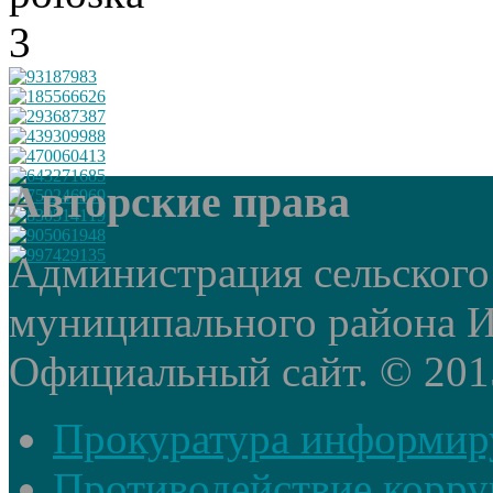
Авторские права
Администрация сельского
муниципального района И
Официальный сайт. © 2015 
Прокуратура информир
Противодействие корр