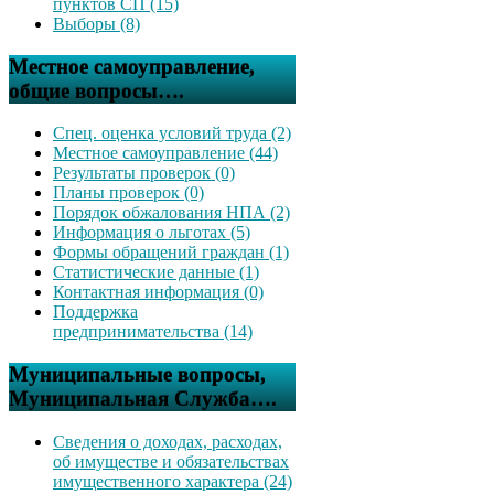
пунктов СП (15)
Выборы (8)
Местное самоуправление,
общие вопросы….
Спец. оценка условий труда (2)
Местное самоуправление (44)
Результаты проверок (0)
Планы проверок (0)
Порядок обжалования НПА (2)
Информация о льготах (5)
Формы обращений граждан (1)
Статистические данные (1)
Контактная информация (0)
Поддержка
предпринимательства (14)
Муниципальные вопросы,
Муниципальная Служба….
Сведения о доходах, расходах,
об имуществе и обязательствах
имущественного характера (24)