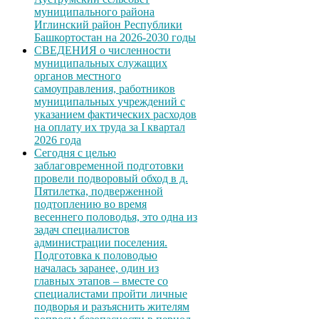
муниципального района
Иглинский район Республики
Башкортостан на 2026-2030 годы
СВЕДЕНИЯ о численности
муниципальных служащих
органов местного
самоуправления, работников
муниципальных учреждений с
указанием фактических расходов
на оплату их труда за I квартал
2026 года
Сегодня с целью
заблаговременной подготовки
провели подворовый обход в д.
Пятилетка, подверженной
подтоплению во время
весеннего половодья, это одна из
задач специалистов
администрации поселения.
Подготовка к половодью
началась заранее, один из
главных этапов – вместе со
специалистами пройти личные
подворья и разъяснить жителям