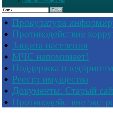
Расписание станция Уфа
Поиск
Прокуратура информир
Противодействие корр
Защита населения
МЧС напоминает!
Поддержка предприним
Реестр имущества
Документы. Старый сай
Противодействие экстр