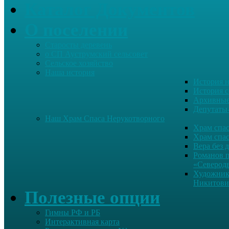
Каталог Документов
О поселении
Старосты деревень
о СП Ауструмский сельсовет
Сельское хозяйство
Наша история
История н
История с
Архивные
Депутаты
Наш Храм Спаса Нерукотворного
Храм спас
Храм спас
Вера без 
Романов 
«Северод
Художник
Никитови
Полезные опции
Гимны РФ и РБ
Интерактивная карта