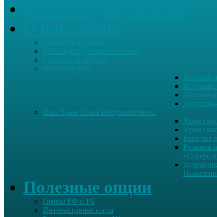
Каталог Документов
О поселении
Старосты деревень
о СП Ауструмский сельсовет
Сельское хозяйство
Наша история
История н
История с
Архивные
Депутаты
Наш Храм Спаса Нерукотворного
Храм спас
Храм спас
Вера без 
Романов 
«Северод
Художник
Никитови
Полезные опции
Гимны РФ и РБ
Интерактивная карта