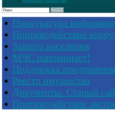
Расписание станция Уфа
Поиск
Прокуратура информир
Противодействие корр
Защита населения
МЧС напоминает!
Поддержка предприним
Реестр имущества
Документы. Старый сай
Противодействие экстр