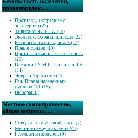
Безопасность населения,
правопорядок….
Противод. экстремизму,
антитеррор (23)
Защита от ЧС и ГО (38)
Экология, Охрана природы (22)
Безопасность на водоемах (14)
Правопорядок (19)
Противопожарная безопасность
(20)
Памятки ГУ МЧС России по РБ
(34)
Энергосбережение (1)
Ген. Планы населенных
пунктов СП (15)
Выборы (8)
Местное самоуправление,
общие вопросы….
Спец. оценка условий труда (2)
Местное самоуправление (44)
Результаты проверок (0)