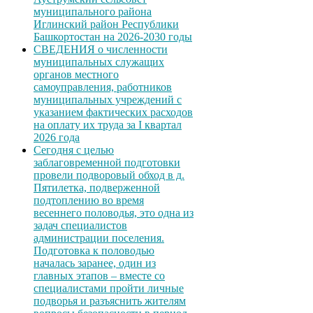
муниципального района
Иглинский район Республики
Башкортостан на 2026-2030 годы
СВЕДЕНИЯ о численности
муниципальных служащих
органов местного
самоуправления, работников
муниципальных учреждений с
указанием фактических расходов
на оплату их труда за I квартал
2026 года
Сегодня с целью
заблаговременной подготовки
провели подворовый обход в д.
Пятилетка, подверженной
подтоплению во время
весеннего половодья, это одна из
задач специалистов
администрации поселения.
Подготовка к половодью
началась заранее, один из
главных этапов – вместе со
специалистами пройти личные
подворья и разъяснить жителям