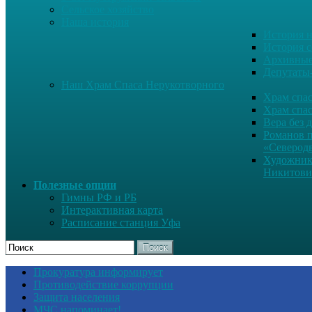
Сельское хозяйство
Наша история
История н
История с
Архивные
Депутаты
Наш Храм Спаса Нерукотворного
Храм спас
Храм спас
Вера без 
Романов 
«Северод
Художник
Никитови
Полезные опции
Гимны РФ и РБ
Интерактивная карта
Расписание станция Уфа
Поиск
Прокуратура информирует
Противодействие коррупции
Защита населения
МЧС напоминает!