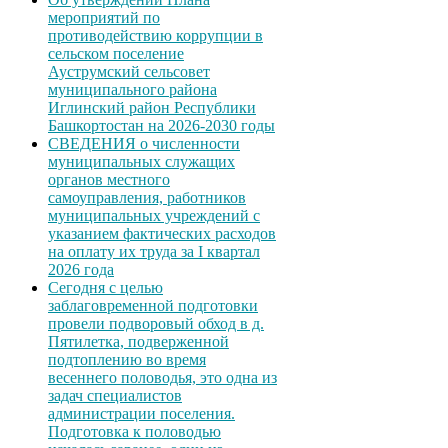
мероприятий по
противодействию коррупции в
сельском поселение
Ауструмский сельсовет
муниципального района
Иглинский район Республики
Башкортостан на 2026-2030 годы
СВЕДЕНИЯ о численности
муниципальных служащих
органов местного
самоуправления, работников
муниципальных учреждений с
указанием фактических расходов
на оплату их труда за I квартал
2026 года
Сегодня с целью
заблаговременной подготовки
провели подворовый обход в д.
Пятилетка, подверженной
подтоплению во время
весеннего половодья, это одна из
задач специалистов
администрации поселения.
Подготовка к половодью