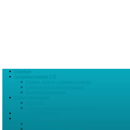
Главная
Администрация СП
График личного приема граждан
Сотрудники Администрации
Интернет-приемная
Совет поселения
Депутаты
График приема граждан депутатами
Каталог Документов
О поселении
Старосты деревень
о СП Ауструмский сельсовет