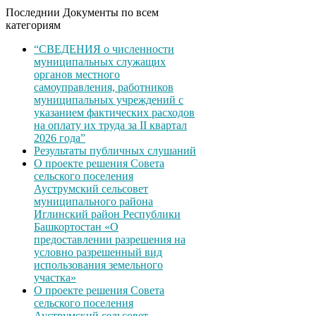
Последнии Документы по всем
категориям
“СВЕДЕНИЯ о численности
муниципальных служащих
органов местного
самоуправления, работников
муниципальных учреждений с
указанием фактических расходов
на оплату их труда за II квартал
2026 года”
Результаты публичных слушаний
О проекте решения Совета
сельского поселения
Ауструмский сельсовет
муниципального района
Иглинский район Республики
Башкортостан «О
предоставлении разрешения на
условно разрешенный вид
использования земельного
участка»
О проекте решения Совета
сельского поселения
Ауструмский сельсовет