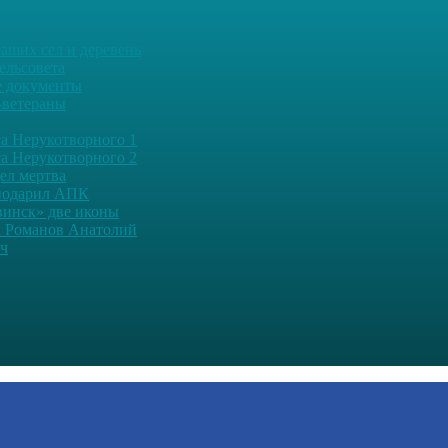
аших сел и деревень
ельсовета
 документы
-ветераны
а Нерукотворного 1
а Нерукотворного 2
дел мертва
подарил АПК
винск» две иконы
 Романов Анатолий
ч