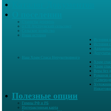
Каталог Документов
О поселении
Старосты деревень
о СП Ауструмский сельсовет
Сельское хозяйство
Наша история
История н
История с
Архивные
Депутаты
Наш Храм Спаса Нерукотворного
Храм спас
Храм спас
Вера без 
Романов 
«Северод
Художник
Никитови
Полезные опции
Гимны РФ и РБ
Интерактивная карта