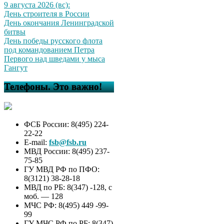
9 августа 2026 (вс):
День строителя в России
День окончания Ленинградской
битвы
День победы русского флота
под командованием Петра
Первого над шведами у мыса
Гангут
Телефоны. Это важно!
ФСБ России: 8(495) 224-
22-22
E-mail:
fsb@fsb.ru
МВД России: 8(495) 237-
75-85
ГУ МВД РФ по ПФО:
8(3121) 38-28-18
МВД по РБ: 8(347) -128, с
моб. — 128
МЧС РФ: 8(495) 449 -99-
99
ГУ МЧС РФ по РБ: 8(347)