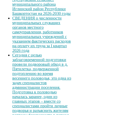
муниципального района
Иглинский район Республики
Башкортостан на 2026-2030 годы
СВЕДЕНИЯ о численности
муниципальных служащих
органов местного
самоуправления, работников
муниципальных учреждений с
указанием фактических расходов
на оплату их труда за I квартал
2026 года
Сегодня с целью
заблаговременной подготовки
провели подворовый обход в д.
Пятилетка, подверженной
подтоплению во время
весеннего половодья, это одна из
задач специалистов
администрации поселения.
Подготовка к половодью
началась заранее, один из
главных этапов – вместе со
специалистами пройти личные
подворья и разъяснить жителям