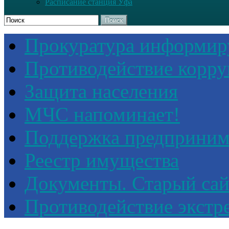
Расписание станция Уфа
Поиск
Прокуратура информир
Противодействие корр
Защита населения
МЧС напоминает!
Поддержка предприним
Реестр имущества
Документы. Старый сай
Противодействие экстр