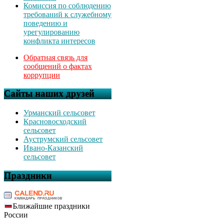
Комиссия по соблюдению
требований к служебному
поведению и
урегулированию
конфликта интересов
Обратная связь для
сообщений о фактах
коррупции
Сайты наших друзей
Урманский сельсовет
Красновосходский
сельсовет
Ауструмский сельсовет
Ивано-Казанский
сельсовет
Праздники
Ближайшие праздники
России