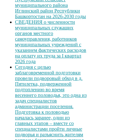
муниципального района
Иглинский район Республики
Башкортостан на 2026-2030 годы
СВЕДЕНИЯ о численности
муниципальных служащих
органов местного
самоуправления, работников
муниципальных учреждений с
указанием фактических расходов
на оплату их труда за I квартал
2026 года
Сегодня с целью
заблаговременной подготовки
провели подворовый обход в д.
Пятилетка, подверженной
подтоплению во время
весеннего половодья, это одна из
задач специалистов
администрации поселения.
Подготовка к половодью
началась заранее, один из
главных этапов – вместе со
специалистами пройти личные
подворья и разъяснить жителям