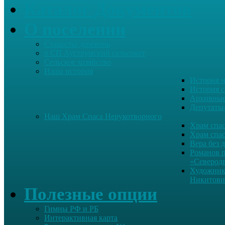
Каталог Документов
О поселении
Старосты деревень
о СП Ауструмский сельсовет
Сельское хозяйство
Наша история
История н
История с
Архивные
Депутаты
Наш Храм Спаса Нерукотворного
Храм спас
Храм спас
Вера без 
Романов 
«Северод
Художник
Никитови
Полезные опции
Гимны РФ и РБ
Интерактивная карта