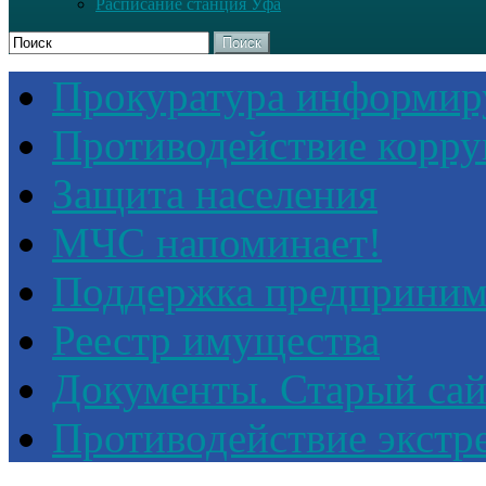
Расписание станция Уфа
Поиск
Прокуратура информир
Противодействие корр
Защита населения
МЧС напоминает!
Поддержка предприним
Реестр имущества
Документы. Старый сай
Противодействие экстр