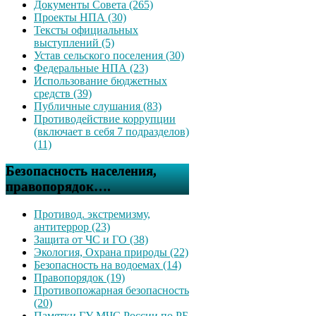
Документы Совета (265)
Проекты НПА (30)
Тексты официальных
выступлений (5)
Устав сельского поселения (30)
Федеральные НПА (23)
Использование бюджетных
средств (39)
Публичные слушания (83)
Противодействие коррупции
(включает в себя 7 подразделов)
(11)
Безопасность населения,
правопорядок….
Противод. экстремизму,
антитеррор (23)
Защита от ЧС и ГО (38)
Экология, Охрана природы (22)
Безопасность на водоемах (14)
Правопорядок (19)
Противопожарная безопасность
(20)
Памятки ГУ МЧС России по РБ