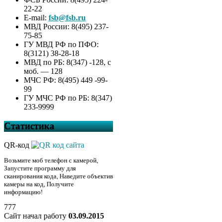
22-22
E-mail:
fsb@fsb.ru
МВД России: 8(495) 237-
75-85
ГУ МВД РФ по ПФО:
8(3121) 38-28-18
МВД по РБ: 8(347) -128, с
моб. — 128
МЧС РФ: 8(495) 449 -99-
99
ГУ МЧС РФ по РБ: 8(347)
233-9999
Статистика
QR-код
Возьмите моб телефон с камерой,
Запустите программу для
сканирования кода, Наведите объектив
камеры на код, Получите
информацию!
777
Сайт начал работу
03.09.2015