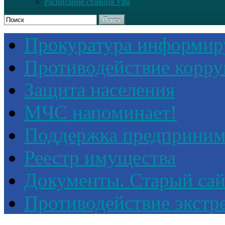
Расписание станция Уфа
Поиск
Прокуратура информир
Противодействие корр
Защита населения
МЧС напоминает!
Поддержка предприним
Реестр имущества
Документы. Старый сай
Противодействие экстр