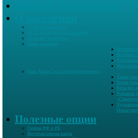
Каталог Документов
О поселении
Старосты деревень
о СП Ауструмский сельсовет
Сельское хозяйство
Наша история
История н
История с
Архивные
Депутаты
Наш Храм Спаса Нерукотворного
Храм спас
Храм спас
Вера без 
Романов 
«Северод
Художник
Никитови
Полезные опции
Гимны РФ и РБ
Интерактивная карта