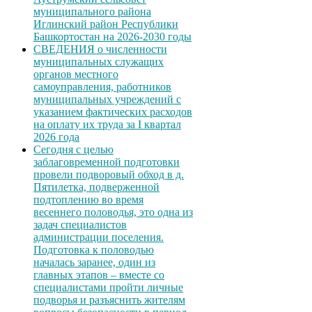
муниципального района
Иглинский район Республики
Башкортостан на 2026-2030 годы
СВЕДЕНИЯ о численности
муниципальных служащих
органов местного
самоуправления, работников
муниципальных учреждений с
указанием фактических расходов
на оплату их труда за I квартал
2026 года
Сегодня с целью
заблаговременной подготовки
провели подворовый обход в д.
Пятилетка, подверженной
подтоплению во время
весеннего половодья, это одна из
задач специалистов
администрации поселения.
Подготовка к половодью
началась заранее, один из
главных этапов – вместе со
специалистами пройти личные
подворья и разъяснить жителям