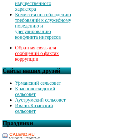
имущественного
характера
Комиссия по соблюдению
требований к служебному
поведению и
урегулированию
конфликта интересов
Обратная связь для
сообщений о фактах
коррупции
Сайты наших друзей
Урманский сельсовет
Красновосходский
сельсовет
Ауструмский сельсовет
Ивано-Казанский
сельсовет
Праздники