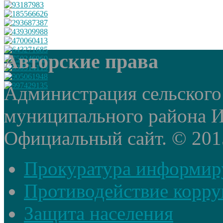
Авторские права
Администрация сельского
муниципального района И
Официальный сайт. © 2015 
Прокуратура информир
Противодействие корр
Защита населения