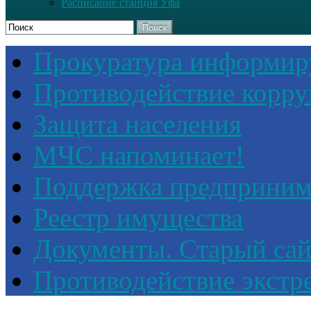
Расписание станция Уфа
Поиск
Прокуратура информир
Противодействие корр
Защита населения
МЧС напоминает!
Поддержка предприним
Реестр имущества
Документы. Старый сай
Противодействие экстр