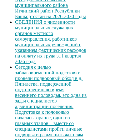
муниципального района
Иглинский район Республики
Башкортостан на 2026-2030 годы
СВЕДЕНИЯ о численности
муниципальных служащих
органов местного
самоуправления, работников
муниципальных учреждений с
указанием фактических расходов
на оплату их труда за I квартал
2026 года
Сегодня с целью
заблаговременной подготовки
провели подворовый обход в д.
Пятилетка, подверженной
подтоплению во время
весеннего половодья, это одна из
задач специалистов
администрации поселения.
Подготовка к половодью
началась заранее, один из
главных этапов – вместе со
специалистами пройти личные
подворья и разъяснить жителям