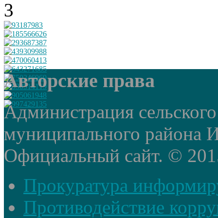
Авторские права
Администрация сельского
муниципального района И
Официальный сайт. © 2015 
Прокуратура информир
Противодействие корр