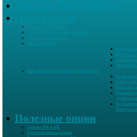
Каталог Документов
О поселении
Старосты деревень
о СП Ауструмский сельсовет
Сельское хозяйство
Наша история
История н
История с
Архивные
Депутаты
Наш Храм Спаса Нерукотворного
Храм спас
Храм спас
Вера без 
Романов 
«Северод
Художник
Никитови
Полезные опции
Гимны РФ и РБ
Интерактивная карта