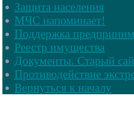
Защита населения
МЧС напоминает!
Поддержка предприним
Реестр имущества
Документы. Старый сай
Противодействие экстр
Вернуться к началу