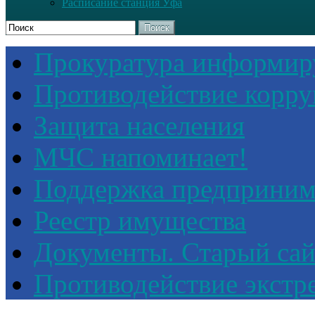
Расписание станция Уфа
Поиск
Прокуратура информир
Противодействие корр
Защита населения
МЧС напоминает!
Поддержка предприним
Реестр имущества
Документы. Старый сай
Противодействие экстр