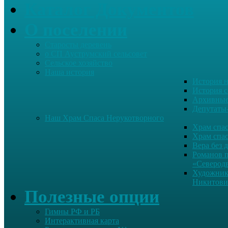
Каталог Документов
О поселении
Старосты деревень
о СП Ауструмский сельсовет
Сельское хозяйство
Наша история
История н
История с
Архивные
Депутаты
Наш Храм Спаса Нерукотворного
Храм спас
Храм спас
Вера без 
Романов 
«Северод
Художник
Никитови
Полезные опции
Гимны РФ и РБ
Интерактивная карта