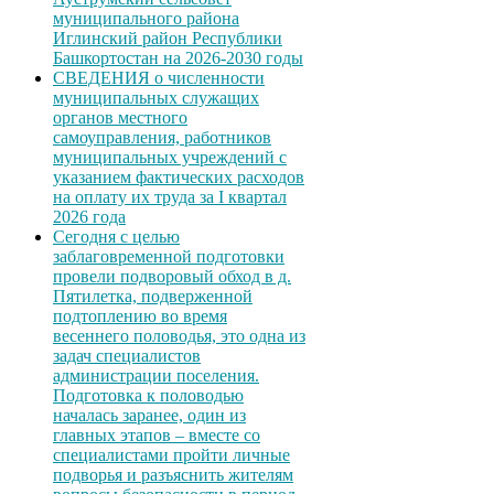
муниципального района
Иглинский район Республики
Башкортостан на 2026-2030 годы
СВЕДЕНИЯ о численности
муниципальных служащих
органов местного
самоуправления, работников
муниципальных учреждений с
указанием фактических расходов
на оплату их труда за I квартал
2026 года
Сегодня с целью
заблаговременной подготовки
провели подворовый обход в д.
Пятилетка, подверженной
подтоплению во время
весеннего половодья, это одна из
задач специалистов
администрации поселения.
Подготовка к половодью
началась заранее, один из
главных этапов – вместе со
специалистами пройти личные
подворья и разъяснить жителям