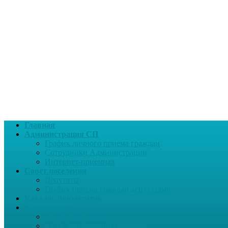
Главная
Администрация СП
График личного приема граждан
Сотрудники Администрации
Интернет-приемная
Совет поселения
Депутаты
График приема граждан депутатами
Каталог Документов
О поселении
Старосты деревень
о СП Ауструмский сельсовет