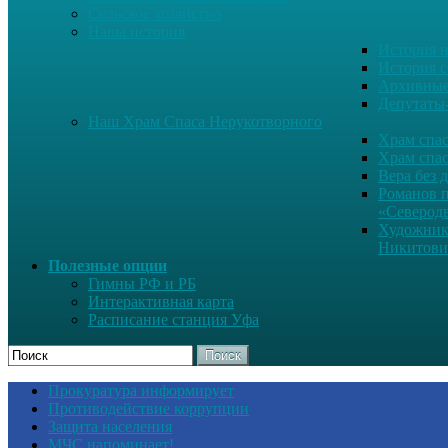
Сельское хозяйство
Наша история
История н
История с
Архивные
Депутаты
Наш Храм Спаса Нерукотворного
Храм спас
Храм спас
Вера без 
Романов 
«Северод
Художник
Никитови
Полезные опции
Гимны РФ и РБ
Интерактивная карта
Расписание станция Уфа
Поиск
Прокуратура информирует
Противодействие коррупции
Защита населения
МЧС напоминает!