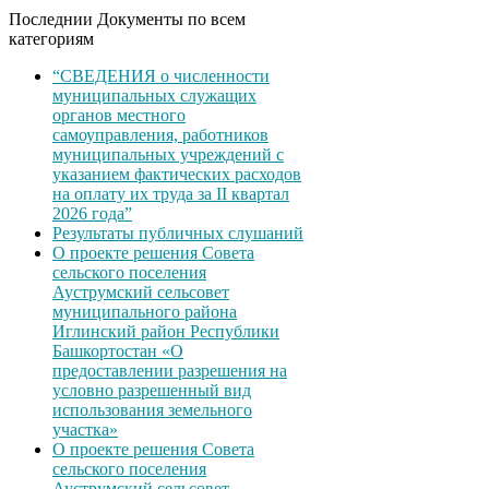
Последнии Документы по всем
категориям
“СВЕДЕНИЯ о численности
муниципальных служащих
органов местного
самоуправления, работников
муниципальных учреждений с
указанием фактических расходов
на оплату их труда за II квартал
2026 года”
Результаты публичных слушаний
О проекте решения Совета
сельского поселения
Ауструмский сельсовет
муниципального района
Иглинский район Республики
Башкортостан «О
предоставлении разрешения на
условно разрешенный вид
использования земельного
участка»
О проекте решения Совета
сельского поселения
Ауструмский сельсовет