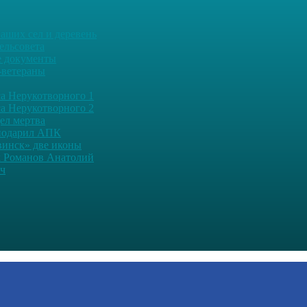
аших сел и деревень
ельсовета
 документы
-ветераны
а Нерукотворного 1
а Нерукотворного 2
дел мертва
подарил АПК
винск» две иконы
 Романов Анатолий
ч