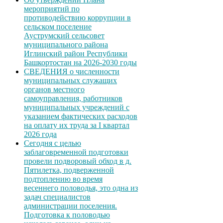
мероприятий по
противодействию коррупции в
сельском поселение
Ауструмский сельсовет
муниципального района
Иглинский район Республики
Башкортостан на 2026-2030 годы
СВЕДЕНИЯ о численности
муниципальных служащих
органов местного
самоуправления, работников
муниципальных учреждений с
указанием фактических расходов
на оплату их труда за I квартал
2026 года
Сегодня с целью
заблаговременной подготовки
провели подворовый обход в д.
Пятилетка, подверженной
подтоплению во время
весеннего половодья, это одна из
задач специалистов
администрации поселения.
Подготовка к половодью