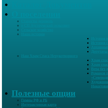
Каталог Документов
О поселении
Старосты деревень
о СП Ауструмский сельсовет
Сельское хозяйство
Наша история
История н
История с
Архивные
Депутаты
Наш Храм Спаса Нерукотворного
Храм спас
Храм спас
Вера без 
Романов 
«Северод
Художник
Никитови
Полезные опции
Гимны РФ и РБ
Интерактивная карта