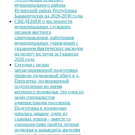
муниципального района
Иглинский район Республики
Башкортостан на 2026-2030 годы
СВЕДЕНИЯ о численности
муниципальных служащих
органов местного
самоуправления, работников
муниципальных учреждений с
указанием фактических расходов
на оплату их труда за I квартал
2026 года
Сегодня с целью
заблаговременной подготовки
провели подворовый обход в д.
Пятилетка, подверженной
подтоплению во время
весеннего половодья, это одна из
задач специалистов
администрации поселения.
Подготовка к половодью
началась заранее, один из
главных этапов – вместе со
специалистами пройти личные
подворья и разъяснить жителям