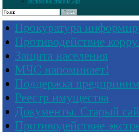
Расписание станция Уфа
Поиск
Прокуратура информир
Противодействие корр
Защита населения
МЧС напоминает!
Поддержка предприним
Реестр имущества
Документы. Старый сай
Противодействие экстр