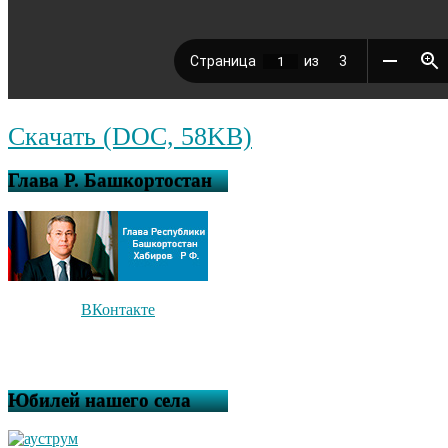
Скачать (DOC, 58KB)
Глава Р. Башкортостан
ВКонтакте
Юбилей нашего села