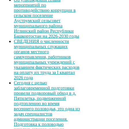
мероприятий по
противодействию коррупции в
сельском поселение
Ауструмский сельсовет
муниципального района
Иглинский район Республики
Башкортостан на 2026-2030 годы
СВЕДЕНИЯ о численности
муниципальных служащих
органов местного
самоуправления, работников
муниципальных учреждений с
указанием фактических расходов
на оплату их труда за I квартал
2026 года
Сегодня с целью
заблаговременной подготовки
провели подворовый обход в д.
Пятилетка, подверженной
подтоплению во время
весеннего половодья, это одна из
задач специалистов
администрации поселения.
Подготовка к половодью