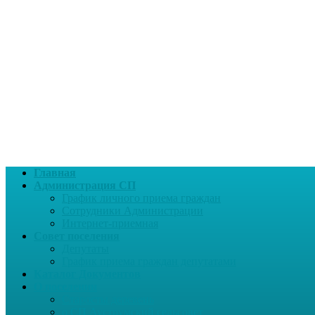
Главная
Администрация СП
График личного приема граждан
Сотрудники Администрации
Интернет-приемная
Совет поселения
Депутаты
График приема граждан депутатами
Каталог Документов
О поселении
Старосты деревень
о СП Ауструмский сельсовет