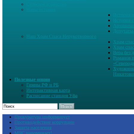
Сельское хозяйство
Наша история
История н
История с
Архивные
Депутаты
Наш Храм Спаса Нерукотворного
Храм спас
Храм спас
Вера без 
Романов 
«Северод
Художник
Никитови
Полезные опции
Гимны РФ и РБ
Интерактивная карта
Расписание станция Уфа
Поиск
Прокуратура информирует
Противодействие коррупции
Защита населения
МЧС напоминает!