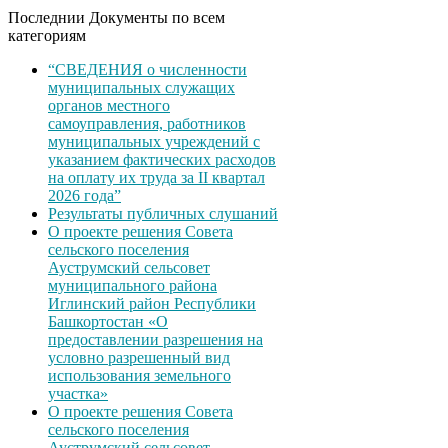
Последнии Документы по всем
категориям
“СВЕДЕНИЯ о численности
муниципальных служащих
органов местного
самоуправления, работников
муниципальных учреждений с
указанием фактических расходов
на оплату их труда за II квартал
2026 года”
Результаты публичных слушаний
О проекте решения Совета
сельского поселения
Ауструмский сельсовет
муниципального района
Иглинский район Республики
Башкортостан «О
предоставлении разрешения на
условно разрешенный вид
использования земельного
участка»
О проекте решения Совета
сельского поселения
Ауструмский сельсовет