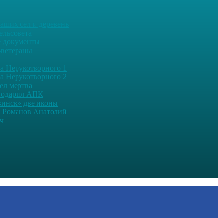
аших сел и деревень
ельсовета
 документы
-ветераны
а Нерукотворного 1
а Нерукотворного 2
дел мертва
подарил АПК
винск» две иконы
 Романов Анатолий
ч