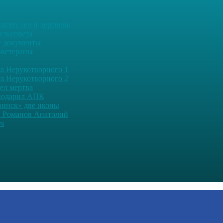
аших сел и деревень
ельсовета
 документы
-ветераны
а Нерукотворного 1
а Нерукотворного 2
дел мертва
подарил АПК
винск» две иконы
 Романов Анатолий
ч