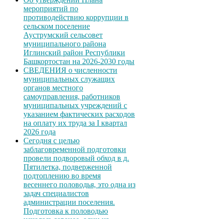
мероприятий по
противодействию коррупции в
сельском поселение
Ауструмский сельсовет
муниципального района
Иглинский район Республики
Башкортостан на 2026-2030 годы
СВЕДЕНИЯ о численности
муниципальных служащих
органов местного
самоуправления, работников
муниципальных учреждений с
указанием фактических расходов
на оплату их труда за I квартал
2026 года
Сегодня с целью
заблаговременной подготовки
провели подворовый обход в д.
Пятилетка, подверженной
подтоплению во время
весеннего половодья, это одна из
задач специалистов
администрации поселения.
Подготовка к половодью