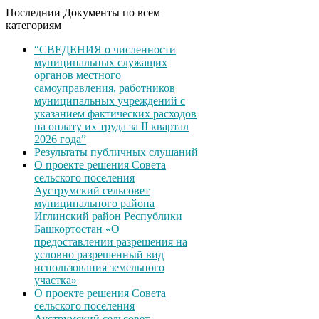
Последнии Документы по всем
категориям
“СВЕДЕНИЯ о численности
муниципальных служащих
органов местного
самоуправления, работников
муниципальных учреждений с
указанием фактических расходов
на оплату их труда за II квартал
2026 года”
Результаты публичных слушаний
О проекте решения Совета
сельского поселения
Ауструмский сельсовет
муниципального района
Иглинский район Республики
Башкортостан «О
предоставлении разрешения на
условно разрешенный вид
использования земельного
участка»
О проекте решения Совета
сельского поселения
Ауструмский сельсовет