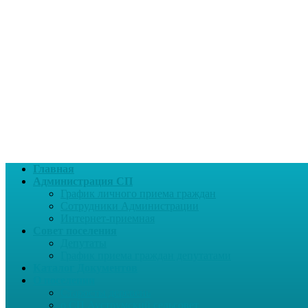
Главная
Администрация СП
График личного приема граждан
Сотрудники Администрации
Интернет-приемная
Совет поселения
Депутаты
График приема граждан депутатами
Каталог Документов
О поселении
Старосты деревень
о СП Ауструмский сельсовет