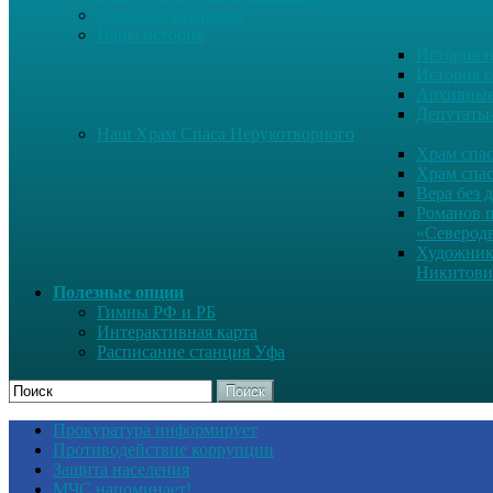
Сельское хозяйство
Наша история
История н
История с
Архивные
Депутаты
Наш Храм Спаса Нерукотворного
Храм спас
Храм спас
Вера без 
Романов 
«Северод
Художник
Никитови
Полезные опции
Гимны РФ и РБ
Интерактивная карта
Расписание станция Уфа
Поиск
Прокуратура информирует
Противодействие коррупции
Защита населения
МЧС напоминает!