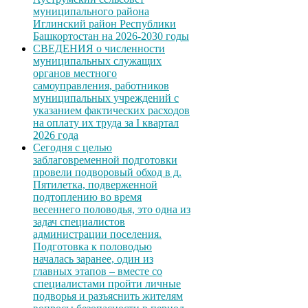
муниципального района
Иглинский район Республики
Башкортостан на 2026-2030 годы
СВЕДЕНИЯ о численности
муниципальных служащих
органов местного
самоуправления, работников
муниципальных учреждений с
указанием фактических расходов
на оплату их труда за I квартал
2026 года
Сегодня с целью
заблаговременной подготовки
провели подворовый обход в д.
Пятилетка, подверженной
подтоплению во время
весеннего половодья, это одна из
задач специалистов
администрации поселения.
Подготовка к половодью
началась заранее, один из
главных этапов – вместе со
специалистами пройти личные
подворья и разъяснить жителям