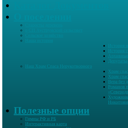
Каталог Документов
О поселении
Старосты деревень
о СП Ауструмский сельсовет
Сельское хозяйство
Наша история
История н
История с
Архивные
Депутаты
Наш Храм Спаса Нерукотворного
Храм спас
Храм спас
Вера без 
Романов 
«Северод
Художник
Никитови
Полезные опции
Гимны РФ и РБ
Интерактивная карта