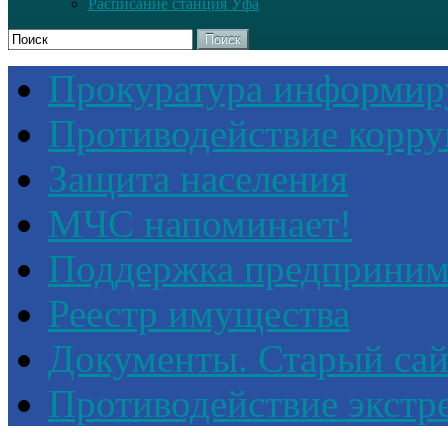
Расписание станция Уфа
Поиск
Прокуратура информир
Противодействие корр
Защита населения
МЧС напоминает!
Поддержка предприним
Реестр имущества
Документы. Старый сай
Противодействие экстр