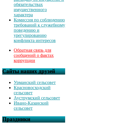
обязательствах
имущественного
характера
Комиссия по соблюдению
требований к служебному
поведению и
урегулированию
конфликта интересов
Обратная связь для
сообщений о фактах
коррупции
Сайты наших друзей
Урманский сельсовет
Красновосходский
сельсовет
Ауструмский сельсовет
Ивано-Казанский
сельсовет
Праздники