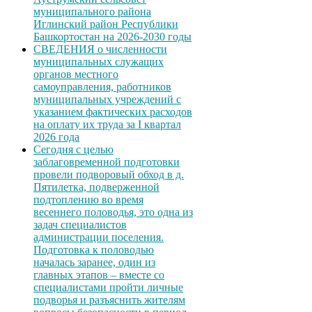
муниципального района
Иглинский район Республики
Башкортостан на 2026-2030 годы
СВЕДЕНИЯ о численности
муниципальных служащих
органов местного
самоуправления, работников
муниципальных учреждений с
указанием фактических расходов
на оплату их труда за I квартал
2026 года
Сегодня с целью
заблаговременной подготовки
провели подворовый обход в д.
Пятилетка, подверженной
подтоплению во время
весеннего половодья, это одна из
задач специалистов
администрации поселения.
Подготовка к половодью
началась заранее, один из
главных этапов – вместе со
специалистами пройти личные
подворья и разъяснить жителям