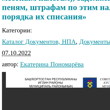
пеням, штрафам по этим на
порядка их списания»
Категории:
Каталог Документов, НПА
,
Документы
07.10.2022
автор:
Екатерина Пономарёва