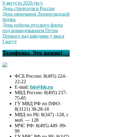
9 августа 2026 (вс):
День строителя в России
День окончания Ленинградской
битвы
День победы русского флота
под командованием Петра
Первого над шведами у мыса
Гангут
Телефоны. Это важно!
ФСБ России: 8(495) 224-
22-22
E-mail:
fsb@fsb.ru
МВД России: 8(495) 237-
75-85
ГУ МВД РФ по ПФО:
8(3121) 38-28-18
МВД по РБ: 8(347) -128, с
моб. — 128
МЧС РФ: 8(495) 449 -99-
99
ГУ МЧС РФ по РБ: 8(347)