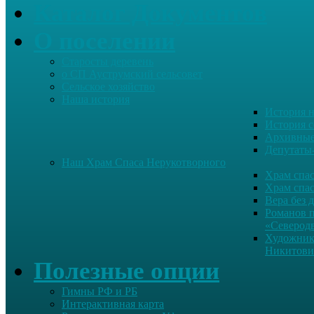
Каталог Документов
О поселении
Старосты деревень
о СП Ауструмский сельсовет
Сельское хозяйство
Наша история
История н
История с
Архивные
Депутаты
Наш Храм Спаса Нерукотворного
Храм спас
Храм спас
Вера без 
Романов 
«Северод
Художник
Никитови
Полезные опции
Гимны РФ и РБ
Интерактивная карта