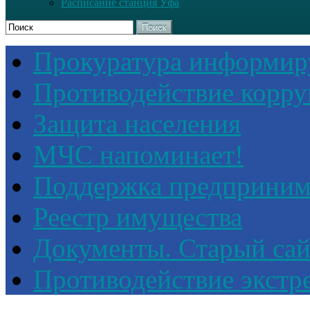
Расписание станция Уфа
Поиск
Прокуратура информир
Противодействие корр
Защита населения
МЧС напоминает!
Поддержка предприним
Реестр имущества
Документы. Старый сай
Противодействие экстр