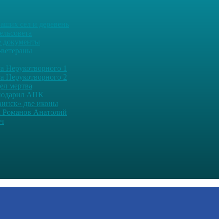
аших сел и деревень
ельсовета
 документы
-ветераны
а Нерукотворного 1
а Нерукотворного 2
дел мертва
подарил АПК
винск» две иконы
 Романов Анатолий
ч