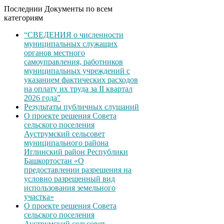
Последнии Документы по всем
категориям
“СВЕДЕНИЯ о численности
муниципальных служащих
органов местного
самоуправления, работников
муниципальных учреждений с
указанием фактических расходов
на оплату их труда за II квартал
2026 года”
Результаты публичных слушаний
О проекте решения Совета
сельского поселения
Ауструмский сельсовет
муниципального района
Иглинский район Республики
Башкортостан «О
предоставлении разрешения на
условно разрешенный вид
использования земельного
участка»
О проекте решения Совета
сельского поселения
Ауструмский сельсовет