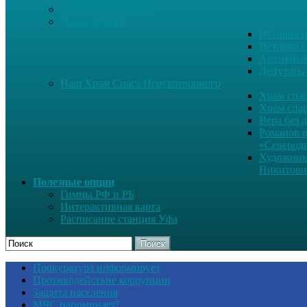
Сельское хозяйство
Наша история
История н
История с
Архивные
Депутаты
Наш Храм Спаса Нерукотворного
Храм спас
Храм спас
Вера без 
Романов 
«Северод
Художник
Никитови
Полезные опции
Гимны РФ и РБ
Интерактивная карта
Расписание станция Уфа
Поиск
Прокуратура информирует
Противодействие коррупции
Защита населения
МЧС напоминает!