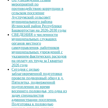
мероприятий по
противодействию коррупции в
сельском поселение
Ауструмский сельсовет
муниципального района
Иглинский район Республики
Башкортостан на 2026-2030 годы
СВЕДЕНИЯ о численности
муниципальных служащих
органов местного
самоуправления, работников
муниципальных учреждений с
указанием фактических расходов
на оплату их труда за I квартал
2026 года
Сегодня с целью
заблаговременной подготовки
провели подворовый обход в д.
Пятилетка, подверженной
подтоплению во время
весеннего половодья, это одна из
задач специалистов
администрации поселения.
Подготовка к половодью