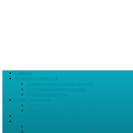
Главная
Администрация СП
График личного приема граждан
Сотрудники Администрации
Интернет-приемная
Совет поселения
Депутаты
График приема граждан депутатами
Каталог Документов
О поселении
Старосты деревень
о СП Ауструмский сельсовет