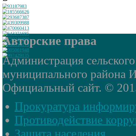
Авторские права
Администрация сельского
муниципального района И
Официальный сайт. © 2015 
Прокуратура информир
Противодействие корр
Защита населения