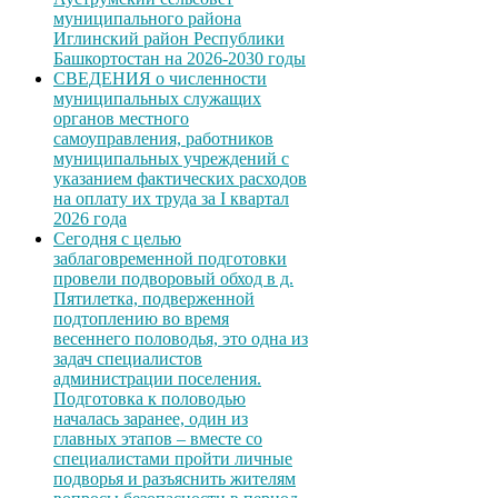
муниципального района
Иглинский район Республики
Башкортостан на 2026-2030 годы
СВЕДЕНИЯ о численности
муниципальных служащих
органов местного
самоуправления, работников
муниципальных учреждений с
указанием фактических расходов
на оплату их труда за I квартал
2026 года
Сегодня с целью
заблаговременной подготовки
провели подворовый обход в д.
Пятилетка, подверженной
подтоплению во время
весеннего половодья, это одна из
задач специалистов
администрации поселения.
Подготовка к половодью
началась заранее, один из
главных этапов – вместе со
специалистами пройти личные
подворья и разъяснить жителям