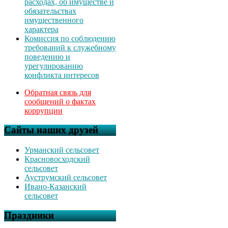
расходах, об имуществе и
обязательствах
имущественного
характера
Комиссия по соблюдению
требований к служебному
поведению и
урегулированию
конфликта интересов
Обратная связь для
сообщений о фактах
коррупции
Сайты наших друзей
Урманский сельсовет
Красновосходский
сельсовет
Ауструмский сельсовет
Ивано-Казанский
сельсовет
Праздники