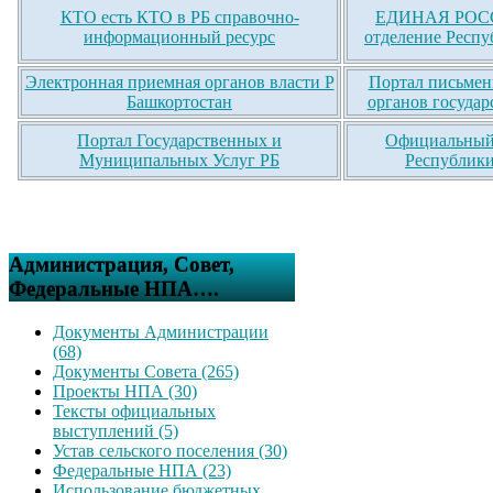
КТО есть КТО в РБ справочно-
ЕДИНАЯ РОСС
информационный ресурс
отделение Респу
Электронная приемная органов власти Р
Портал письмен
Башкортостан
органов государ
Портал Государственных и
Официальный 
Муниципальных Услуг РБ
Республики
Администрация, Совет,
Федеральные НПА….
Документы Администрации
(68)
Документы Совета (265)
Проекты НПА (30)
Тексты официальных
выступлений (5)
Устав сельского поселения (30)
Федеральные НПА (23)
Использование бюджетных