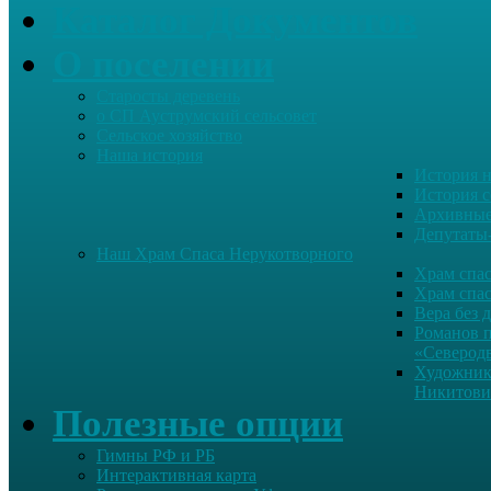
Каталог Документов
О поселении
Старосты деревень
о СП Ауструмский сельсовет
Сельское хозяйство
Наша история
История н
История с
Архивные
Депутаты
Наш Храм Спаса Нерукотворного
Храм спас
Храм спас
Вера без 
Романов 
«Северод
Художник
Никитови
Полезные опции
Гимны РФ и РБ
Интерактивная карта