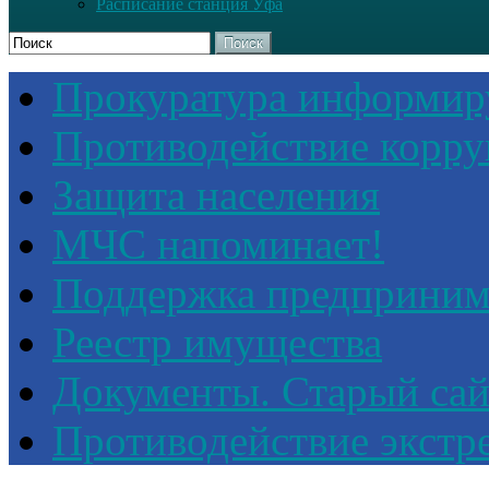
Расписание станция Уфа
Поиск
Прокуратура информир
Противодействие корр
Защита населения
МЧС напоминает!
Поддержка предприним
Реестр имущества
Документы. Старый сай
Противодействие экстр