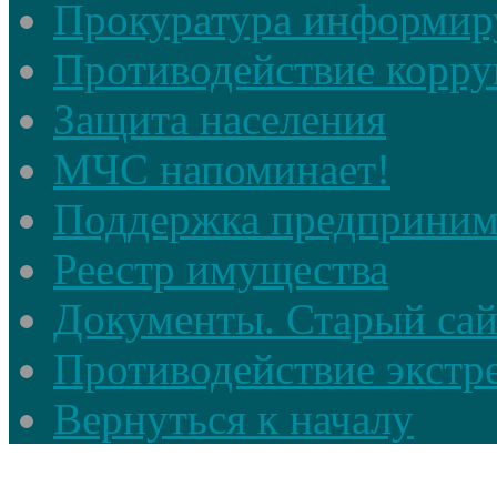
Прокуратура информир
Противодействие корр
Защита населения
МЧС напоминает!
Поддержка предприним
Реестр имущества
Документы. Старый сай
Противодействие экстр
Вернуться к началу