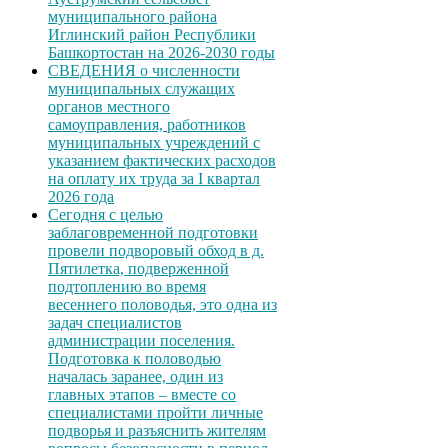
муниципального района
Иглинский район Республики
Башкортостан на 2026-2030 годы
СВЕДЕНИЯ о численности
муниципальных служащих
органов местного
самоуправления, работников
муниципальных учреждений с
указанием фактических расходов
на оплату их труда за I квартал
2026 года
Сегодня с целью
заблаговременной подготовки
провели подворовый обход в д.
Пятилетка, подверженной
подтоплению во время
весеннего половодья, это одна из
задач специалистов
администрации поселения.
Подготовка к половодью
началась заранее, один из
главных этапов – вместе со
специалистами пройти личные
подворья и разъяснить жителям