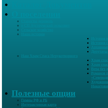
Каталог Документов
О поселении
Старосты деревень
о СП Ауструмский сельсовет
Сельское хозяйство
Наша история
История н
История с
Архивные
Депутаты
Наш Храм Спаса Нерукотворного
Храм спас
Храм спас
Вера без 
Романов 
«Северод
Художник
Никитови
Полезные опции
Гимны РФ и РБ
Интерактивная карта