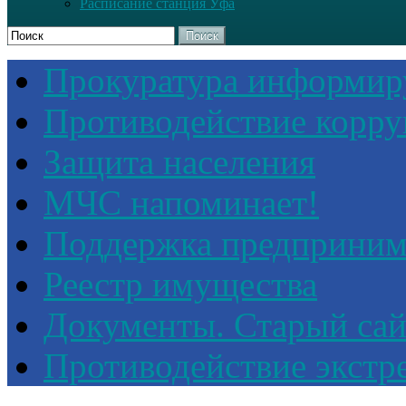
Расписание станция Уфа
Поиск
Прокуратура информир
Противодействие корр
Защита населения
МЧС напоминает!
Поддержка предприним
Реестр имущества
Документы. Старый сай
Противодействие экстр