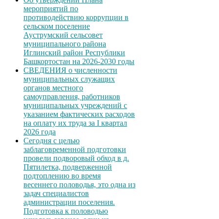
мероприятий по
противодействию коррупции в
сельском поселение
Ауструмский сельсовет
муниципального района
Иглинский район Республики
Башкортостан на 2026-2030 годы
СВЕДЕНИЯ о численности
муниципальных служащих
органов местного
самоуправления, работников
муниципальных учреждений с
указанием фактических расходов
на оплату их труда за I квартал
2026 года
Сегодня с целью
заблаговременной подготовки
провели подворовый обход в д.
Пятилетка, подверженной
подтоплению во время
весеннего половодья, это одна из
задач специалистов
администрации поселения.
Подготовка к половодью