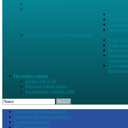
Сельское хозяйство
Наша история
История н
История с
Архивные
Депутаты
Наш Храм Спаса Нерукотворного
Храм спас
Храм спас
Вера без 
Романов 
«Северод
Художник
Никитови
Полезные опции
Гимны РФ и РБ
Интерактивная карта
Расписание станция Уфа
Поиск
Прокуратура информирует
Противодействие коррупции
Защита населения
МЧС напоминает!