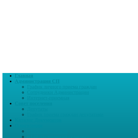
Главная
Администрация СП
График личного приема граждан
Сотрудники Администрации
Интернет-приемная
Совет поселения
Депутаты
График приема граждан депутатами
Каталог Документов
О поселении
Старосты деревень
о СП Ауструмский сельсовет