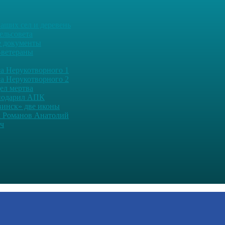
аших сел и деревень
ельсовета
 документы
-ветераны
а Нерукотворного 1
а Нерукотворного 2
дел мертва
подарил АПК
винск» две иконы
 Романов Анатолий
ч