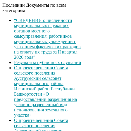
Последнии Документы по всем
категориям
“СВЕДЕНИЯ о численности
муниципальных служащих
органов местного
самоуправления, работников
муниципальных учреждений с
указанием фактических расходов
на оплату их труда за II квартал
2026 года”
Результаты публичных слушаний
О проекте решения Совета
сельского поселения
Ауструмский сельсовет
муниципального района
Иглинский район Республики
Башкортостан «О
предоставлении разрешения на
условно разрешенный вид
использования земельного
участка»
О проекте решения Совета
сельского поселения
Ауструмский сельсовет