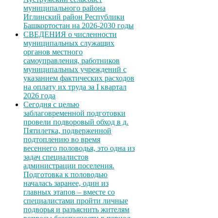
муниципального района
Иглинский район Республики
Башкортостан на 2026-2030 годы
СВЕДЕНИЯ о численности
муниципальных служащих
органов местного
самоуправления, работников
муниципальных учреждений с
указанием фактических расходов
на оплату их труда за I квартал
2026 года
Сегодня с целью
заблаговременной подготовки
провели подворовый обход в д.
Пятилетка, подверженной
подтоплению во время
весеннего половодья, это одна из
задач специалистов
администрации поселения.
Подготовка к половодью
началась заранее, один из
главных этапов – вместе со
специалистами пройти личные
подворья и разъяснить жителям