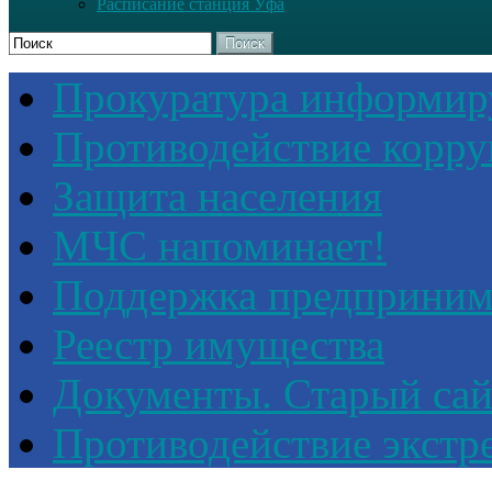
Расписание станция Уфа
Поиск
Прокуратура информир
Противодействие корр
Защита населения
МЧС напоминает!
Поддержка предприним
Реестр имущества
Документы. Старый сай
Противодействие экстр