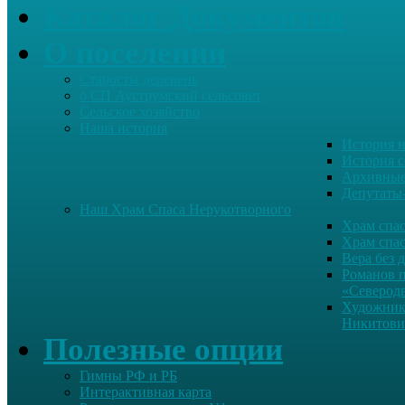
Каталог Документов
О поселении
Старосты деревень
о СП Ауструмский сельсовет
Сельское хозяйство
Наша история
История н
История с
Архивные
Депутаты
Наш Храм Спаса Нерукотворного
Храм спас
Храм спас
Вера без 
Романов 
«Северод
Художник
Никитови
Полезные опции
Гимны РФ и РБ
Интерактивная карта