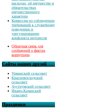
расходах, об имуществе и
обязательствах
имущественного
характера
Комиссия по соблюдению
требований к служебному
поведению и
урегулированию
конфликта интересов
Обратная связь для
сообщений о фактах
коррупции
Сайты наших друзей
Урманский сельсовет
Красновосходский
сельсовет
Ауструмский сельсовет
Ивано-Казанский
сельсовет
Праздники