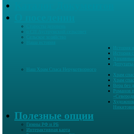
Каталог Документов
О поселении
Старосты деревень
о СП Ауструмский сельсовет
Сельское хозяйство
Наша история
История н
История с
Архивные
Депутаты
Наш Храм Спаса Нерукотворного
Храм спас
Храм спас
Вера без 
Романов 
«Северод
Художник
Никитови
Полезные опции
Гимны РФ и РБ
Интерактивная карта