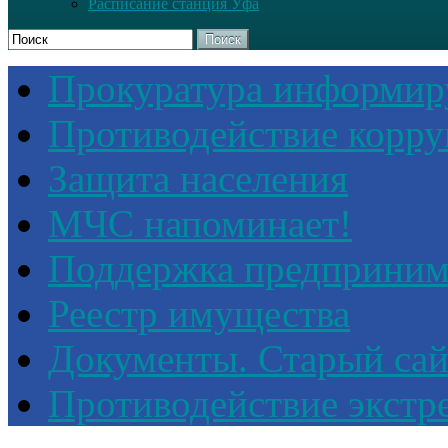
Расписание станция Уфа
Поиск
Прокуратура информир
Противодействие корр
Защита населения
МЧС напоминает!
Поддержка предприним
Реестр имущества
Документы. Старый сай
Противодействие экстр