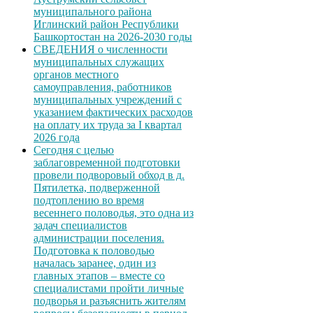
муниципального района
Иглинский район Республики
Башкортостан на 2026-2030 годы
СВЕДЕНИЯ о численности
муниципальных служащих
органов местного
самоуправления, работников
муниципальных учреждений с
указанием фактических расходов
на оплату их труда за I квартал
2026 года
Сегодня с целью
заблаговременной подготовки
провели подворовый обход в д.
Пятилетка, подверженной
подтоплению во время
весеннего половодья, это одна из
задач специалистов
администрации поселения.
Подготовка к половодью
началась заранее, один из
главных этапов – вместе со
специалистами пройти личные
подворья и разъяснить жителям