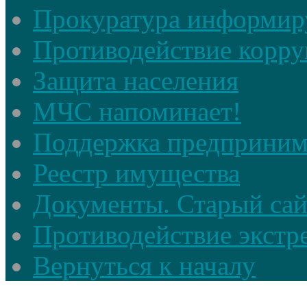
Прокуратура информир
Противодействие корр
Защита населения
МЧС напоминает!
Поддержка предприним
Реестр имущества
Документы. Старый сай
Противодействие экстр
Вернуться к началу