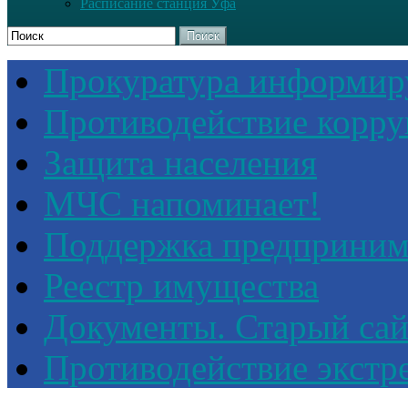
Расписание станция Уфа
Поиск
Прокуратура информир
Противодействие корр
Защита населения
МЧС напоминает!
Поддержка предприним
Реестр имущества
Документы. Старый сай
Противодействие экстр