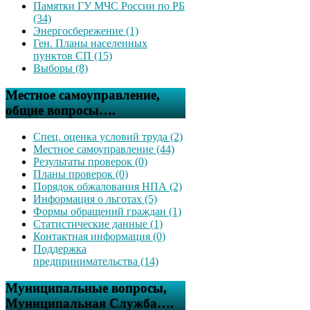
Памятки ГУ МЧС России по РБ
(34)
Энергосбережение (1)
Ген. Планы населенных
пунктов СП (15)
Выборы (8)
Местное самоуправление,
общие вопросы….
Спец. оценка условий труда (2)
Местное самоуправление (44)
Результаты проверок (0)
Планы проверок (0)
Порядок обжалования НПА (2)
Информация о льготах (5)
Формы обращений граждан (1)
Статистические данные (1)
Контактная информация (0)
Поддержка
предпринимательства (14)
Муниципальные вопросы,
Муниципальная Служба….