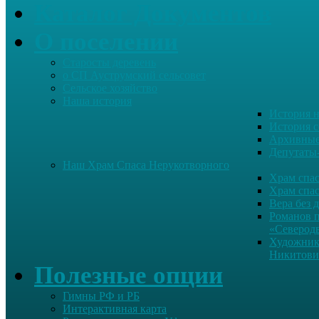
Каталог Документов
О поселении
Старосты деревень
о СП Ауструмский сельсовет
Сельское хозяйство
Наша история
История н
История с
Архивные
Депутаты
Наш Храм Спаса Нерукотворного
Храм спас
Храм спас
Вера без 
Романов 
«Северод
Художник
Никитови
Полезные опции
Гимны РФ и РБ
Интерактивная карта