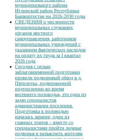
муниципального района
Иглинский район Республики
Башкортостан на 2026-2030 годы
СВЕДЕНИЯ о численности
муниципальных служащих
органов местного
самоуправления, работников
муниципальных учреждений с
указанием фактических расходов
на оплату их труда за I квартал
2026 года
Сегодня с целью
заблаговременной подготовки
провели подворовый обход в д.
Пятилетка, подверженной
подтоплению во время
весеннего половодья, это одна из
задач специалистов
администрации поселения.
Подготовка к половодью
началась заранее, один из
главных этапов – вместе со
специалистами пройти личные
подворья и разъяснить жителям