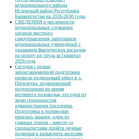
муниципального района
Иглинский район Республики
Башкортостан на 2026-2030 годы
СВЕДЕНИЯ о численности
муниципальных служащих
органов местного
самоуправления, работников
муниципальных учреждений с
указанием фактических расходов
на оплату их труда за I квартал
2026 года
Сегодня с целью
заблаговременной подготовки
провели подворовый обход в д.
Пятилетка, подверженной
подтоплению во время
весеннего половодья, это одна из
задач специалистов
администрации поселения.
Подготовка к половодью
началась заранее, один из
главных этапов – вместе со
специалистами пройти личные
подворья и разъяснить жителям