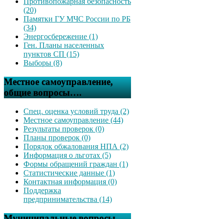
Противопожарная безопасность
(20)
Памятки ГУ МЧС России по РБ
(34)
Энергосбережение (1)
Ген. Планы населенных
пунктов СП (15)
Выборы (8)
Местное самоуправление,
общие вопросы….
Спец. оценка условий труда (2)
Местное самоуправление (44)
Результаты проверок (0)
Планы проверок (0)
Порядок обжалования НПА (2)
Информация о льготах (5)
Формы обращений граждан (1)
Статистические данные (1)
Контактная информация (0)
Поддержка
предпринимательства (14)
Муниципальные вопросы,