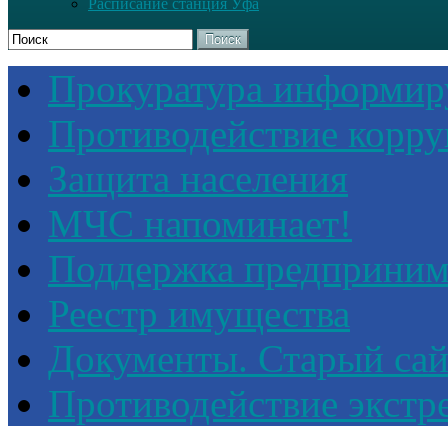
Расписание станция Уфа
Поиск
Прокуратура информир
Противодействие корр
Защита населения
МЧС напоминает!
Поддержка предприним
Реестр имущества
Документы. Старый сай
Противодействие экстр