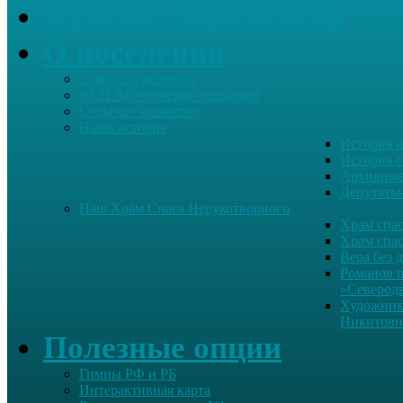
Каталог Документов
О поселении
Старосты деревень
о СП Ауструмский сельсовет
Сельское хозяйство
Наша история
История н
История с
Архивные
Депутаты
Наш Храм Спаса Нерукотворного
Храм спас
Храм спас
Вера без 
Романов 
«Северод
Художник
Никитови
Полезные опции
Гимны РФ и РБ
Интерактивная карта