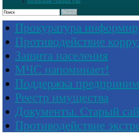
Расписание станция Уфа
Поиск
Прокуратура информир
Противодействие корр
Защита населения
МЧС напоминает!
Поддержка предприним
Реестр имущества
Документы. Старый сай
Противодействие экстр