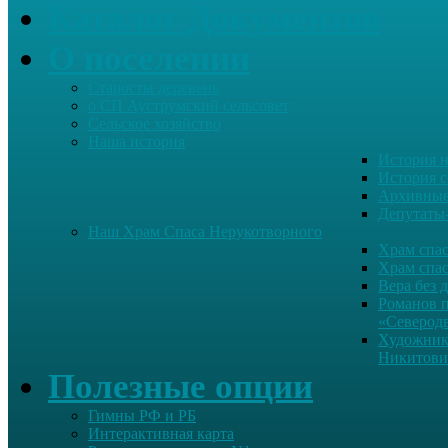
Каталог Документов
О поселении
Старосты деревень
о СП Ауструмский сельсовет
Сельское хозяйство
Наша история
История н
История с
Архивные
Депутаты
Наш Храм Спаса Нерукотворного
Храм спас
Храм спас
Вера без 
Романов 
«Северод
Художник
Никитови
Полезные опции
Гимны РФ и РБ
Интерактивная карта