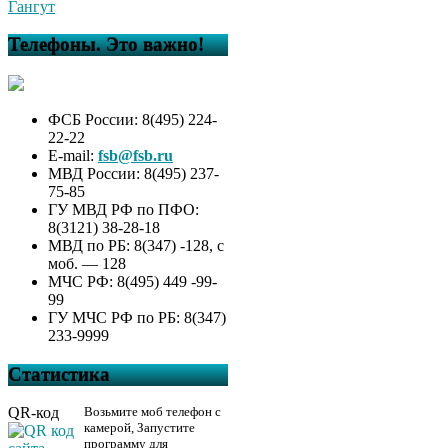
Гангут
Телефоны. Это важно!
ФСБ России: 8(495) 224-
22-22
E-mail:
fsb@fsb.ru
МВД России: 8(495) 237-
75-85
ГУ МВД РФ по ПФО:
8(3121) 38-28-18
МВД по РБ: 8(347) -128, с
моб. — 128
МЧС РФ: 8(495) 449 -99-
99
ГУ МЧС РФ по РБ: 8(347)
233-9999
Статистика
QR-код
Возьмите моб телефон с
камерой, Запустите
программу для