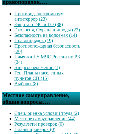
правопорядок….
Противод. экстремизму,
антитеррор (23)
Защита от ЧС и ГО (38)
Экология, Охрана природы (22)
Безопасность на водоемах (14)
Правопорядок (19)
Противопожарная безопасность
(20)
Памятки ГУ МЧС России по РБ
(34)
Энергосбережение (1)
Ген. Планы населенных
пунктов СП (15)
Выборы (8)
Местное самоуправление,
общие вопросы….
Спец. оценка условий труда (2)
Местное самоуправление (44)
Результаты проверок (0)
Планы проверок (0)