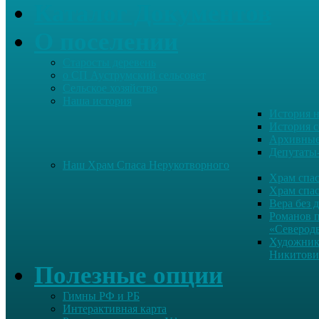
Каталог Документов
О поселении
Старосты деревень
о СП Ауструмский сельсовет
Сельское хозяйство
Наша история
История н
История с
Архивные
Депутаты
Наш Храм Спаса Нерукотворного
Храм спас
Храм спас
Вера без 
Романов 
«Северод
Художник
Никитови
Полезные опции
Гимны РФ и РБ
Интерактивная карта