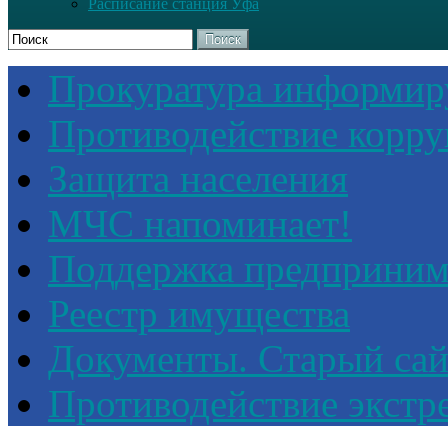
Расписание станция Уфа
Поиск
Прокуратура информир
Противодействие корр
Защита населения
МЧС напоминает!
Поддержка предприним
Реестр имущества
Документы. Старый сай
Противодействие экстр