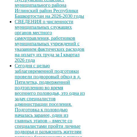
муниципального района
Иглинский район Республики
Башкортостан на 2026-2030 годы
СВЕДЕНИЯ о численности
муниципальных служащих
органов местного
самоуправления, работников
муниципальных учреждений с
указанием фактических расходов
на оплату их труда за I квартал
2026 года
Сегодня с целью
заблаговременной подготовки
провели подворовый обход в д.
Пятилетка, подверженной
подтоплению во время
весеннего половодья, это одна из
задач специалистов
администрации поселения.
Подготовка к половодью
началась заранее, один из
главных этапов – вместе со
специалистами пройти личные
подворья и разъяснить жителям