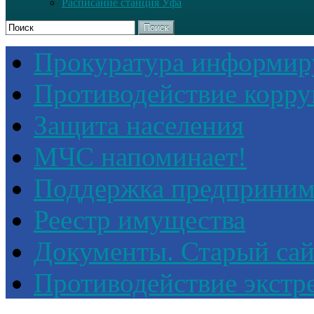
Расписание станция Уфа
Поиск
Прокуратура информир
Противодействие корр
Защита населения
МЧС напоминает!
Поддержка предприним
Реестр имущества
Документы. Старый сай
Противодействие экстр