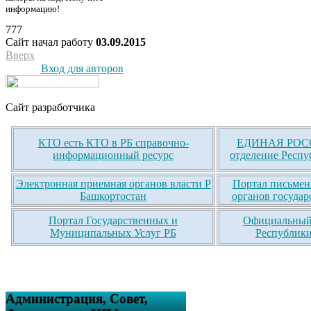
информацию!
777
Сайт начал работу
03.09.2015
Вверх
Вход для авторов
Сайт разработчика
КТО есть КТО в РБ справочно-
ЕДИНАЯ РОСС
информационный ресурс
отделение Респу
Электронная приемная органов власти Р
Портал письмен
Башкортостан
органов государ
Портал Государственных и
Официальный 
Муниципальных Услуг РБ
Республики
Администрация, Совет,