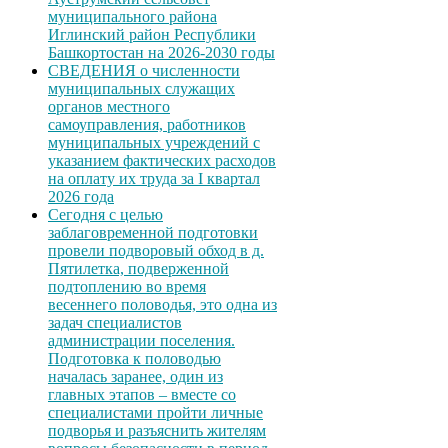
муниципального района
Иглинский район Республики
Башкортостан на 2026-2030 годы
СВЕДЕНИЯ о численности
муниципальных служащих
органов местного
самоуправления, работников
муниципальных учреждений с
указанием фактических расходов
на оплату их труда за I квартал
2026 года
Сегодня с целью
заблаговременной подготовки
провели подворовый обход в д.
Пятилетка, подверженной
подтоплению во время
весеннего половодья, это одна из
задач специалистов
администрации поселения.
Подготовка к половодью
началась заранее, один из
главных этапов – вместе со
специалистами пройти личные
подворья и разъяснить жителям