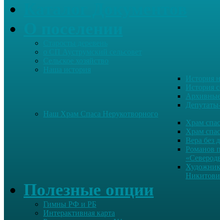
Каталог Документов
О поселении
Старосты деревень
о СП Ауструмский сельсовет
Сельское хозяйство
Наша история
История н
История с
Архивные
Депутаты
Наш Храм Спаса Нерукотворного
Храм спас
Храм спас
Вера без 
Романов 
«Северод
Художник
Никитови
Полезные опции
Гимны РФ и РБ
Интерактивная карта