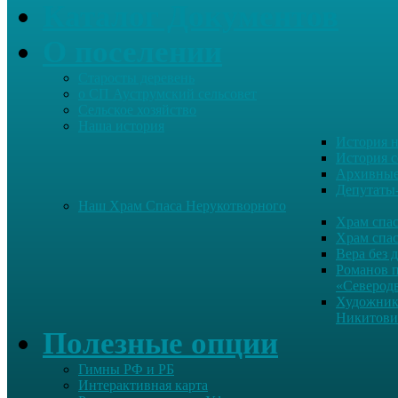
Каталог Документов
О поселении
Старосты деревень
о СП Ауструмский сельсовет
Сельское хозяйство
Наша история
История н
История с
Архивные
Депутаты
Наш Храм Спаса Нерукотворного
Храм спас
Храм спас
Вера без 
Романов 
«Северод
Художник
Никитови
Полезные опции
Гимны РФ и РБ
Интерактивная карта