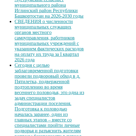
муниципального района
Иглинский район Республики
Башкортостан на 2026-2030 годы
СВЕДЕНИЯ о численности
муниципальных служащих
органов местного
самоуправления, работников
муниципальных учреждений с
указанием фактических расходов
на оплату их труда за I квартал
2026 года
Сегодня с целью
заблаговременной подготовки
провели подворовый обход в д.
Пятилетка, подверженной
подтоплению во время
весеннего половодья, это одна из
задач специалистов
администрации поселения.
Подготовка к половодью
началась заранее, один из
главных этапов – вместе со
специалистами пройти личные
подворья и разъяснить жителям