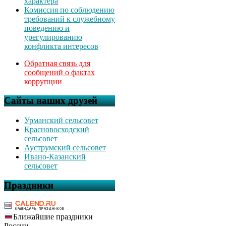
характера
Комиссия по соблюдению
требований к служебному
поведению и
урегулированию
конфликта интересов
Обратная связь для
сообщений о фактах
коррупции
Сайты наших друзей
Урманский сельсовет
Красновосходский
сельсовет
Ауструмский сельсовет
Ивано-Казанский
сельсовет
Праздники
Ближайшие праздники
России