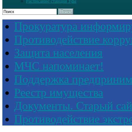
Расписание станция Уфа
Поиск
Прокуратура информир
Противодействие корр
Защита населения
МЧС напоминает!
Поддержка предприним
Реестр имущества
Документы. Старый сай
Противодействие экстр