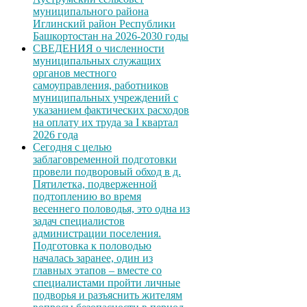
муниципального района
Иглинский район Республики
Башкортостан на 2026-2030 годы
СВЕДЕНИЯ о численности
муниципальных служащих
органов местного
самоуправления, работников
муниципальных учреждений с
указанием фактических расходов
на оплату их труда за I квартал
2026 года
Сегодня с целью
заблаговременной подготовки
провели подворовый обход в д.
Пятилетка, подверженной
подтоплению во время
весеннего половодья, это одна из
задач специалистов
администрации поселения.
Подготовка к половодью
началась заранее, один из
главных этапов – вместе со
специалистами пройти личные
подворья и разъяснить жителям