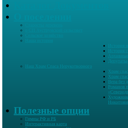
Каталог Документов
О поселении
Старосты деревень
о СП Ауструмский сельсовет
Сельское хозяйство
Наша история
История н
История с
Архивные
Депутаты
Наш Храм Спаса Нерукотворного
Храм спас
Храм спас
Вера без 
Романов 
«Северод
Художник
Никитови
Полезные опции
Гимны РФ и РБ
Интерактивная карта