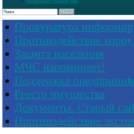
Расписание станция Уфа
Поиск
Прокуратура информир
Противодействие корр
Защита населения
МЧС напоминает!
Поддержка предприним
Реестр имущества
Документы. Старый сай
Противодействие экстр