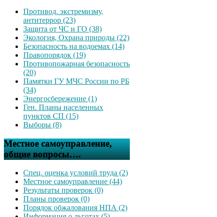
Противод. экстремизму,
антитеррор (23)
Защита от ЧС и ГО (38)
Экология, Охрана природы (22)
Безопасность на водоемах (14)
Правопорядок (19)
Противопожарная безопасность
(20)
Памятки ГУ МЧС России по РБ
(34)
Энергосбережение (1)
Ген. Планы населенных
пунктов СП (15)
Выборы (8)
Местное самоуправление,
общие вопросы….
Спец. оценка условий труда (2)
Местное самоуправление (44)
Результаты проверок (0)
Планы проверок (0)
Порядок обжалования НПА (2)
Информация о льготах (5)