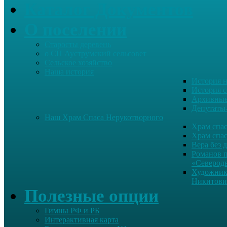
Каталог Документов
О поселении
Старосты деревень
о СП Ауструмский сельсовет
Сельское хозяйство
Наша история
История н
История с
Архивные
Депутаты
Наш Храм Спаса Нерукотворного
Храм спас
Храм спас
Вера без 
Романов 
«Северод
Художник
Никитови
Полезные опции
Гимны РФ и РБ
Интерактивная карта