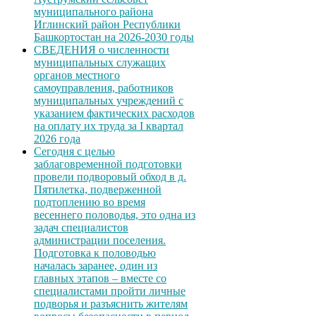
муниципального района
Иглинский район Республики
Башкортостан на 2026-2030 годы
СВЕДЕНИЯ о численности
муниципальных служащих
органов местного
самоуправления, работников
муниципальных учреждений с
указанием фактических расходов
на оплату их труда за I квартал
2026 года
Сегодня с целью
заблаговременной подготовки
провели подворовый обход в д.
Пятилетка, подверженной
подтоплению во время
весеннего половодья, это одна из
задач специалистов
администрации поселения.
Подготовка к половодью
началась заранее, один из
главных этапов – вместе со
специалистами пройти личные
подворья и разъяснить жителям