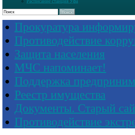
Расписание станция Уфа
Поиск
Прокуратура информир
Противодействие корр
Защита населения
МЧС напоминает!
Поддержка предприним
Реестр имущества
Документы. Старый сай
Противодействие экстр