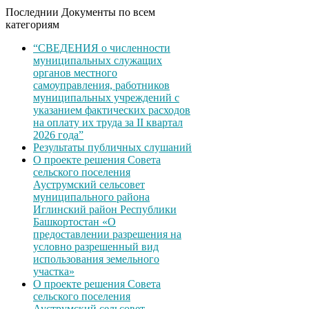
Последнии Документы по всем
категориям
“СВЕДЕНИЯ о численности
муниципальных служащих
органов местного
самоуправления, работников
муниципальных учреждений с
указанием фактических расходов
на оплату их труда за II квартал
2026 года”
Результаты публичных слушаний
О проекте решения Совета
сельского поселения
Ауструмский сельсовет
муниципального района
Иглинский район Республики
Башкортостан «О
предоставлении разрешения на
условно разрешенный вид
использования земельного
участка»
О проекте решения Совета
сельского поселения
Ауструмский сельсовет