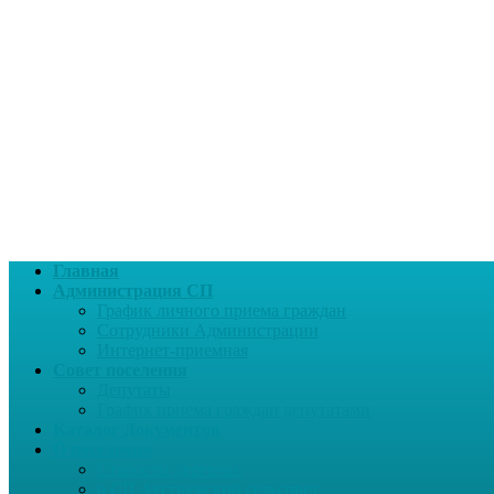
Главная
Администрация СП
График личного приема граждан
Сотрудники Администрации
Интернет-приемная
Совет поселения
Депутаты
График приема граждан депутатами
Каталог Документов
О поселении
Старосты деревень
о СП Ауструмский сельсовет