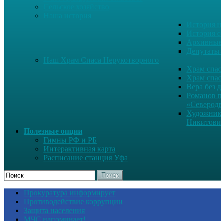
Сельское хозяйство
Наша история
История н
История с
Архивные
Депутаты
Наш Храм Спаса Нерукотворного
Храм спас
Храм спас
Вера без 
Романов 
«Северод
Художник
Никитови
Полезные опции
Гимны РФ и РБ
Интерактивная карта
Расписание станция Уфа
Поиск
Прокуратура информирует
Противодействие коррупции
Защита населения
МЧС напоминает!