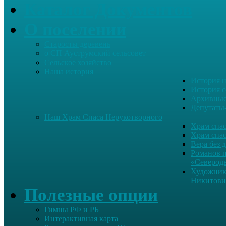
Каталог Документов
О поселении
Старосты деревень
о СП Ауструмский сельсовет
Сельское хозяйство
Наша история
История н
История с
Архивные
Депутаты
Наш Храм Спаса Нерукотворного
Храм спас
Храм спас
Вера без 
Романов 
«Северод
Художник
Никитови
Полезные опции
Гимны РФ и РБ
Интерактивная карта