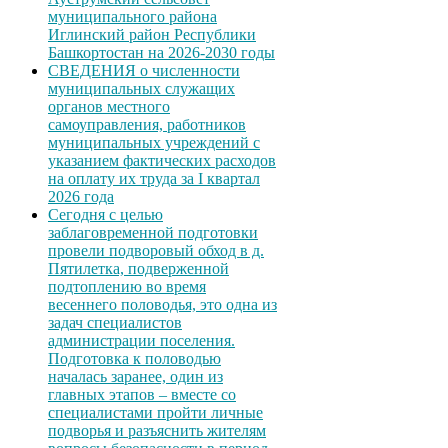
муниципального района
Иглинский район Республики
Башкортостан на 2026-2030 годы
СВЕДЕНИЯ о численности
муниципальных служащих
органов местного
самоуправления, работников
муниципальных учреждений с
указанием фактических расходов
на оплату их труда за I квартал
2026 года
Сегодня с целью
заблаговременной подготовки
провели подворовый обход в д.
Пятилетка, подверженной
подтоплению во время
весеннего половодья, это одна из
задач специалистов
администрации поселения.
Подготовка к половодью
началась заранее, один из
главных этапов – вместе со
специалистами пройти личные
подворья и разъяснить жителям