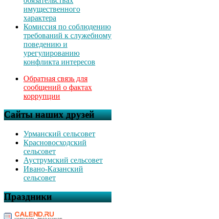
обязательствах
имущественного
характера
Комиссия по соблюдению
требований к служебному
поведению и
урегулированию
конфликта интересов
Обратная связь для
сообщений о фактах
коррупции
Сайты наших друзей
Урманский сельсовет
Красновосходский
сельсовет
Ауструмский сельсовет
Ивано-Казанский
сельсовет
Праздники