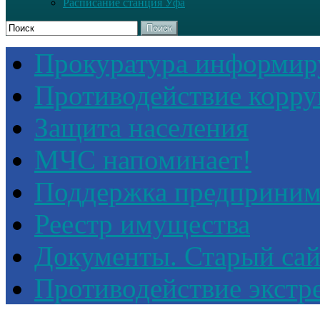
Расписание станция Уфа
Поиск
Прокуратура информир
Противодействие корр
Защита населения
МЧС напоминает!
Поддержка предприним
Реестр имущества
Документы. Старый сай
Противодействие экстр