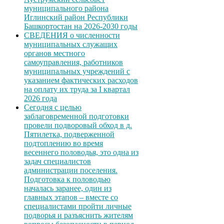
муниципального района
Иглинский район Республики
Башкортостан на 2026-2030 годы
СВЕДЕНИЯ о численности
муниципальных служащих
органов местного
самоуправления, работников
муниципальных учреждений с
указанием фактических расходов
на оплату их труда за I квартал
2026 года
Сегодня с целью
заблаговременной подготовки
провели подворовый обход в д.
Пятилетка, подверженной
подтоплению во время
весеннего половодья, это одна из
задач специалистов
администрации поселения.
Подготовка к половодью
началась заранее, один из
главных этапов – вместе со
специалистами пройти личные
подворья и разъяснить жителям