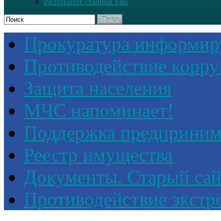
Расписание станция Уфа
Поиск
Прокуратура информир
Противодействие корр
Защита населения
МЧС напоминает!
Поддержка предприним
Реестр имущества
Документы. Старый сай
Противодействие экстр