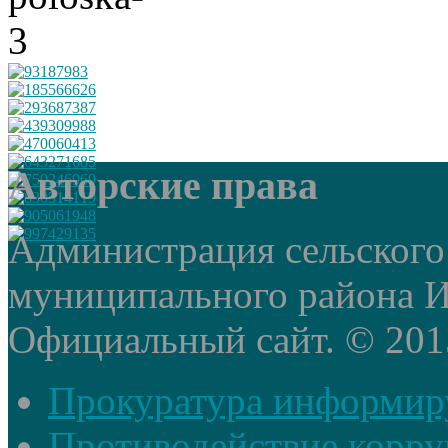
Авторские права
Администрация сельского
муниципального района И
Официальный сайт. © 2015 
Прокуратура информир
Противодействие корр