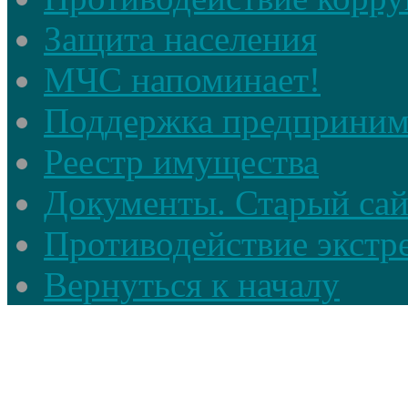
Защита населения
МЧС напоминает!
Поддержка предприним
Реестр имущества
Документы. Старый сай
Противодействие экстр
Вернуться к началу