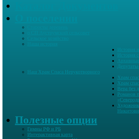
Каталог Документов
О поселении
Старосты деревень
о СП Ауструмский сельсовет
Сельское хозяйство
Наша история
История н
История с
Архивные
Депутаты
Наш Храм Спаса Нерукотворного
Храм спас
Храм спас
Вера без 
Романов 
«Северод
Художник
Никитови
Полезные опции
Гимны РФ и РБ
Интерактивная карта