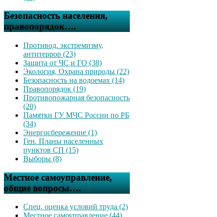
Безопасность населения,
правопорядок….
Противод. экстремизму,
антитеррор (23)
Защита от ЧС и ГО (38)
Экология, Охрана природы (22)
Безопасность на водоемах (14)
Правопорядок (19)
Противопожарная безопасность
(20)
Памятки ГУ МЧС России по РБ
(34)
Энергосбережение (1)
Ген. Планы населенных
пунктов СП (15)
Выборы (8)
Местное самоуправление,
общие вопросы….
Спец. оценка условий труда (2)
Местное самоуправление (44)