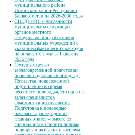
муниципального района
Иглинский район Республики
Башкортостан на 2026-2030 годы
СВЕДЕНИЯ о численности
муниципальных служащих
органов местного
самоуправления, работников
муниципальных учреждений с
указанием фактических расходов
на оплату их труда за I квартал
2026 года
Сегодня с целью
заблаговременной подготовки
провели подворовый обход в д.
Пятилетка, подверженной
подтоплению во время
весеннего половодья, это одна из
задач специалистов
администрации поселения.
Подготовка к половодью
началась заранее, один из
главных этапов – вместе со
специалистами пройти личные
подворья и разъяснить жителям