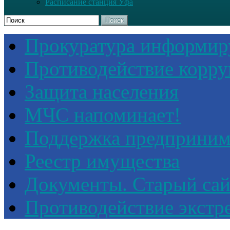
Расписание станция Уфа
Поиск
Прокуратура информир
Противодействие корр
Защита населения
МЧС напоминает!
Поддержка предприним
Реестр имущества
Документы. Старый сай
Противодействие экстр