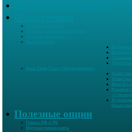
Каталог Документов
О поселении
Старосты деревень
о СП Ауструмский сельсовет
Сельское хозяйство
Наша история
История н
История с
Архивные
Депутаты
Наш Храм Спаса Нерукотворного
Храм спас
Храм спас
Вера без 
Романов 
«Северод
Художник
Никитови
Полезные опции
Гимны РФ и РБ
Интерактивная карта