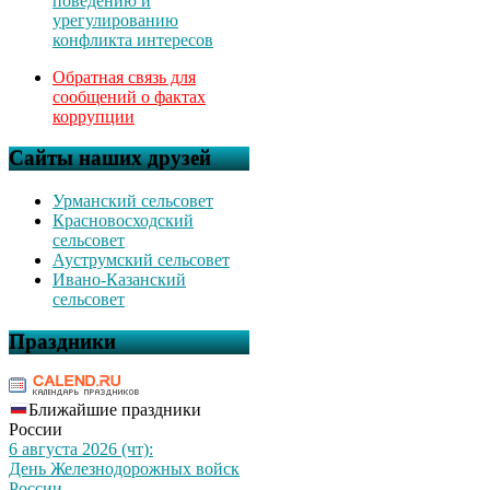
поведению и
урегулированию
конфликта интересов
Обратная связь для
сообщений о фактах
коррупции
Сайты наших друзей
Урманский сельсовет
Красновосходский
сельсовет
Ауструмский сельсовет
Ивано-Казанский
сельсовет
Праздники
Ближайшие праздники
России
6 августа 2026 (чт):
День Железнодорожных войск
России