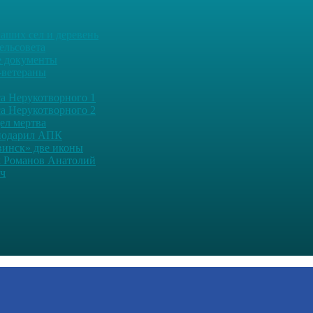
аших сел и деревень
ельсовета
 документы
-ветераны
а Нерукотворного 1
а Нерукотворного 2
дел мертва
подарил АПК
винск» две иконы
 Романов Анатолий
ч