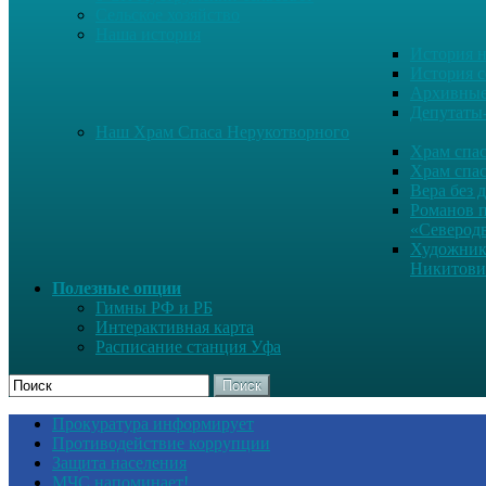
Сельское хозяйство
Наша история
История н
История с
Архивные
Депутаты
Наш Храм Спаса Нерукотворного
Храм спас
Храм спас
Вера без 
Романов 
«Северод
Художник
Никитови
Полезные опции
Гимны РФ и РБ
Интерактивная карта
Расписание станция Уфа
Поиск
Прокуратура информирует
Противодействие коррупции
Защита населения
МЧС напоминает!