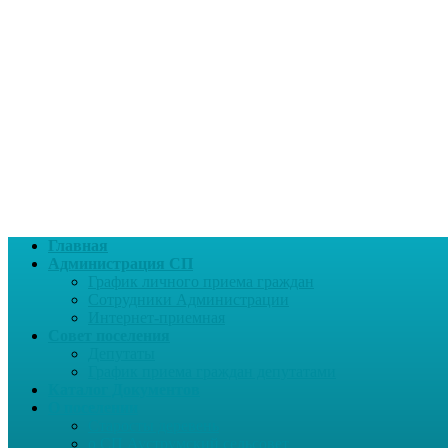
Главная
Администрация СП
График личного приема граждан
Сотрудники Администрации
Интернет-приемная
Совет поселения
Депутаты
График приема граждан депутатами
Каталог Документов
О поселении
Старосты деревень
о СП Ауструмский сельсовет