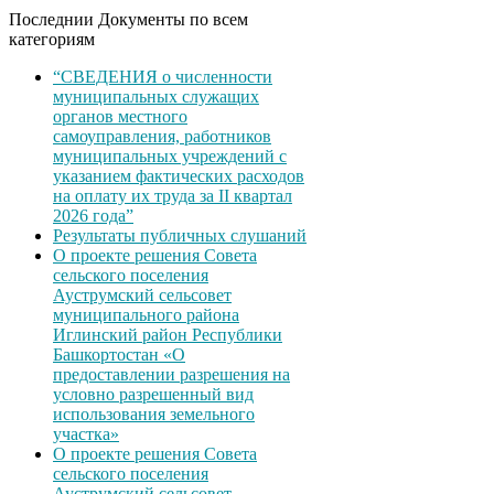
Последнии Документы по всем
категориям
“СВЕДЕНИЯ о численности
муниципальных служащих
органов местного
самоуправления, работников
муниципальных учреждений с
указанием фактических расходов
на оплату их труда за II квартал
2026 года”
Результаты публичных слушаний
О проекте решения Совета
сельского поселения
Ауструмский сельсовет
муниципального района
Иглинский район Республики
Башкортостан «О
предоставлении разрешения на
условно разрешенный вид
использования земельного
участка»
О проекте решения Совета
сельского поселения
Ауструмский сельсовет