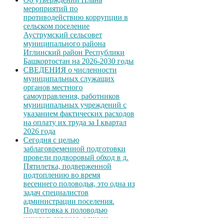
мероприятий по
противодействию коррупции в
сельском поселение
Ауструмский сельсовет
муниципального района
Иглинский район Республики
Башкортостан на 2026-2030 годы
СВЕДЕНИЯ о численности
муниципальных служащих
органов местного
самоуправления, работников
муниципальных учреждений с
указанием фактических расходов
на оплату их труда за I квартал
2026 года
Сегодня с целью
заблаговременной подготовки
провели подворовый обход в д.
Пятилетка, подверженной
подтоплению во время
весеннего половодья, это одна из
задач специалистов
администрации поселения.
Подготовка к половодью