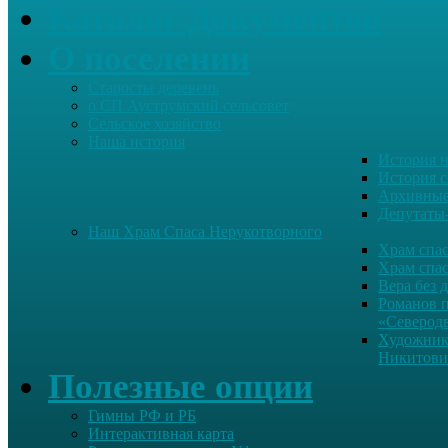
Каталог Документов
О поселении
Старосты деревень
о СП Ауструмский сельсовет
Сельское хозяйство
Наша история
История н
История с
Архивные
Депутаты
Наш Храм Спаса Нерукотворного
Храм спас
Храм спас
Вера без 
Романов 
«Северод
Художник
Никитови
Полезные опции
Гимны РФ и РБ
Интерактивная карта