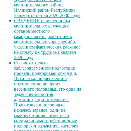
муниципального района
Иглинский район Республики
Башкортостан на 2026-2030 годы
СВЕДЕНИЯ о численности
муниципальных служащих
органов местного
самоуправления, работников
муниципальных учреждений с
указанием фактических расходов
на оплату их труда за I квартал
2026 года
Сегодня с целью
заблаговременной подготовки
провели подворовый обход в д.
Пятилетка, подверженной
подтоплению во время
весеннего половодья, это одна из
задач специалистов
администрации поселения.
Подготовка к половодью
началась заранее, один из
главных этапов – вместе со
специалистами пройти личные
подворья и разъяснить жителям