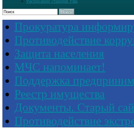
Расписание станция Уфа
Поиск
Прокуратура информир
Противодействие корр
Защита населения
МЧС напоминает!
Поддержка предприним
Реестр имущества
Документы. Старый сай
Противодействие экстр