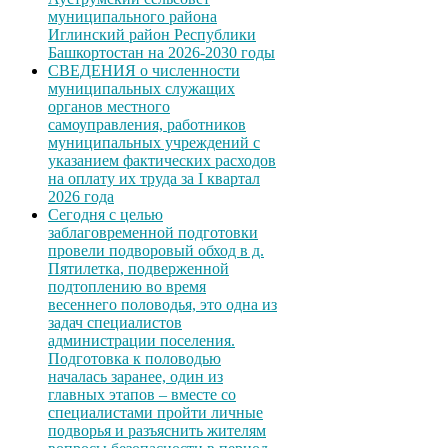
муниципального района
Иглинский район Республики
Башкортостан на 2026-2030 годы
СВЕДЕНИЯ о численности
муниципальных служащих
органов местного
самоуправления, работников
муниципальных учреждений с
указанием фактических расходов
на оплату их труда за I квартал
2026 года
Сегодня с целью
заблаговременной подготовки
провели подворовый обход в д.
Пятилетка, подверженной
подтоплению во время
весеннего половодья, это одна из
задач специалистов
администрации поселения.
Подготовка к половодью
началась заранее, один из
главных этапов – вместе со
специалистами пройти личные
подворья и разъяснить жителям