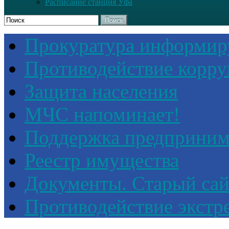
Расписание станция Уфа
Поиск
Прокуратура информир
Противодействие корр
Защита населения
МЧС напоминает!
Поддержка предприним
Реестр имущества
Документы. Старый сай
Противодействие экстр