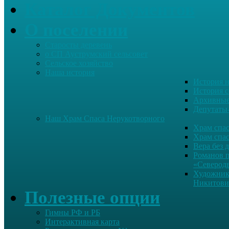
Каталог Документов
О поселении
Старосты деревень
о СП Ауструмский сельсовет
Сельское хозяйство
Наша история
История н
История с
Архивные
Депутаты
Наш Храм Спаса Нерукотворного
Храм спас
Храм спас
Вера без 
Романов 
«Северод
Художник
Никитови
Полезные опции
Гимны РФ и РБ
Интерактивная карта