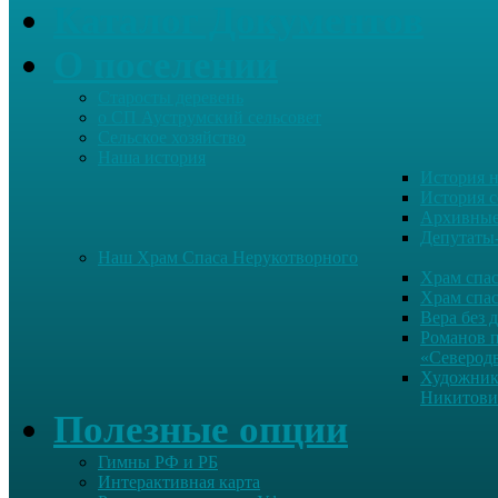
Каталог Документов
О поселении
Старосты деревень
о СП Ауструмский сельсовет
Сельское хозяйство
Наша история
История н
История с
Архивные
Депутаты
Наш Храм Спаса Нерукотворного
Храм спас
Храм спас
Вера без 
Романов 
«Северод
Художник
Никитови
Полезные опции
Гимны РФ и РБ
Интерактивная карта