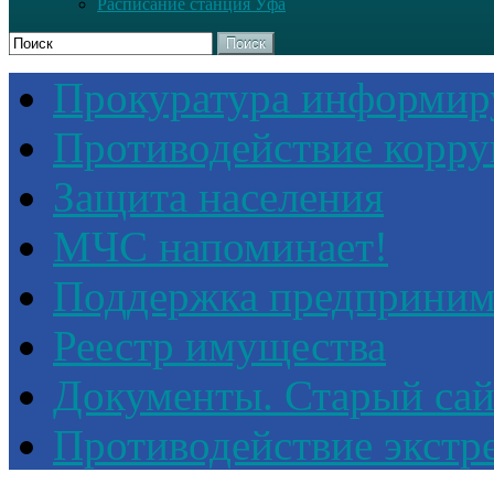
Расписание станция Уфа
Поиск
Прокуратура информир
Противодействие корр
Защита населения
МЧС напоминает!
Поддержка предприним
Реестр имущества
Документы. Старый сай
Противодействие экстр