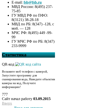
E-mail:
fsb@fsb.ru
МВД России: 8(495) 237-
75-85
ГУ МВД РФ по ПФО:
8(3121) 38-28-18
МВД по РБ: 8(347) -128, с
моб. — 128
МЧС РФ: 8(495) 449 -99-
99
ГУ МЧС РФ по РБ: 8(347)
233-9999
Статистика
QR-код
Возьмите моб телефон с камерой,
Запустите программу для
сканирования кода, Наведите объектив
камеры на код, Получите
информацию!
777
Сайт начал работу
03.09.2015
Вверх
Вход для авторов