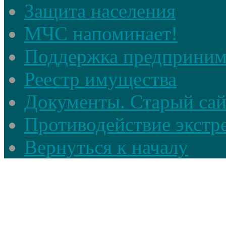
Защита населения
МЧС напоминает!
Поддержка предприним
Реестр имущества
Документы. Старый сай
Противодействие экстр
Вернуться к началу