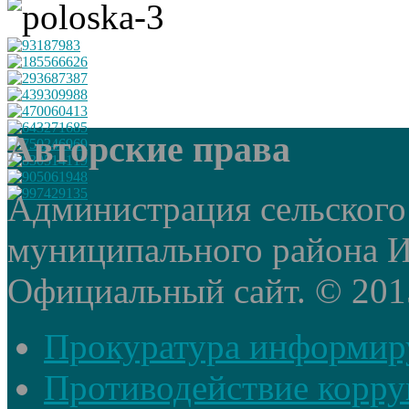
Авторские права
Администрация сельского
муниципального района И
Официальный сайт. © 2015 
Прокуратура информир
Противодействие корр