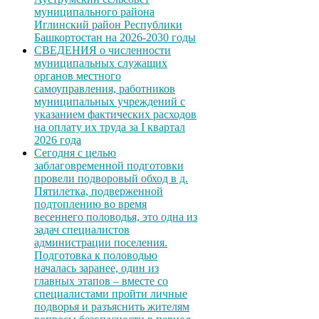
муниципального района
Иглинский район Республики
Башкортостан на 2026-2030 годы
СВЕДЕНИЯ о численности
муниципальных служащих
органов местного
самоуправления, работников
муниципальных учреждений с
указанием фактических расходов
на оплату их труда за I квартал
2026 года
Сегодня с целью
заблаговременной подготовки
провели подворовый обход в д.
Пятилетка, подверженной
подтоплению во время
весеннего половодья, это одна из
задач специалистов
администрации поселения.
Подготовка к половодью
началась заранее, один из
главных этапов – вместе со
специалистами пройти личные
подворья и разъяснить жителям