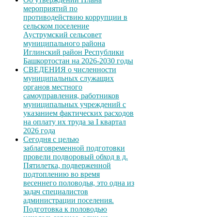
мероприятий по
противодействию коррупции в
сельском поселение
Ауструмский сельсовет
муниципального района
Иглинский район Республики
Башкортостан на 2026-2030 годы
СВЕДЕНИЯ о численности
муниципальных служащих
органов местного
самоуправления, работников
муниципальных учреждений с
указанием фактических расходов
на оплату их труда за I квартал
2026 года
Сегодня с целью
заблаговременной подготовки
провели подворовый обход в д.
Пятилетка, подверженной
подтоплению во время
весеннего половодья, это одна из
задач специалистов
администрации поселения.
Подготовка к половодью