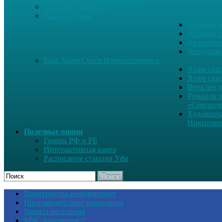
Сельское хозяйство
Наша история
История н
История с
Архивные
Депутаты
Наш Храм Спаса Нерукотворного
Храм спас
Храм спас
Вера без 
Романов 
«Северод
Художник
Никитови
Полезные опции
Гимны РФ и РБ
Интерактивная карта
Расписание станция Уфа
Поиск
Прокуратура информирует
Противодействие коррупции
Защита населения
МЧС напоминает!