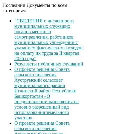
Последнии Документы по всем
категориям
“СВЕДЕНИЯ о численности
муниципальных служащих
органов местного
самоуправления, работников
муниципальных учреждений с
указанием фактических расходов
на оплату их труда за II квартал
2026 года”
Результаты публичных слушаний
О проекте решения Совета
сельского поселения
Ауструмский сельсовет
муниципального района
Иглинский район Республики
Башкортостан «О
предоставлении разрешения на
условно разрешенный вид
использования земельного
участка»
О проекте решения Совета
сельского поселения
Ауструмский сельсовет