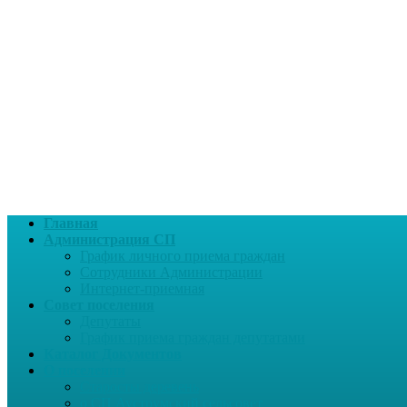
Главная
Администрация СП
График личного приема граждан
Сотрудники Администрации
Интернет-приемная
Совет поселения
Депутаты
График приема граждан депутатами
Каталог Документов
О поселении
Старосты деревень
о СП Ауструмский сельсовет