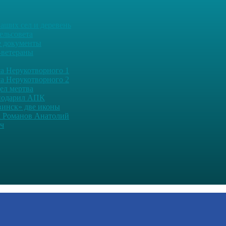
аших сел и деревень
ельсовета
 документы
-ветераны
а Нерукотворного 1
а Нерукотворного 2
дел мертва
подарил АПК
винск» две иконы
 Романов Анатолий
ч