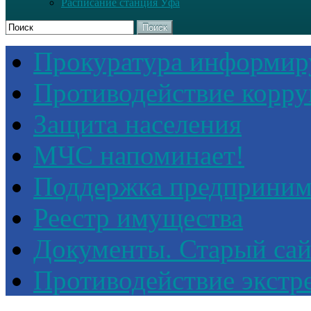
Расписание станция Уфа
Поиск
Прокуратура информир
Противодействие корр
Защита населения
МЧС напоминает!
Поддержка предприним
Реестр имущества
Документы. Старый сай
Противодействие экстр