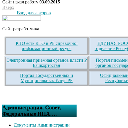
Сайт начал работу
03.09.2015
Вверх
Вход для авторов
Сайт разработчика
КТО есть КТО в РБ справочно-
ЕДИНАЯ РОСС
информационный ресурс
отделение Респу
Электронная приемная органов власти Р
Портал письмен
Башкортостан
органов государ
Портал Государственных и
Официальный 
Муниципальных Услуг РБ
Республики
Администрация, Совет,
Федеральные НПА….
Документы Администрации