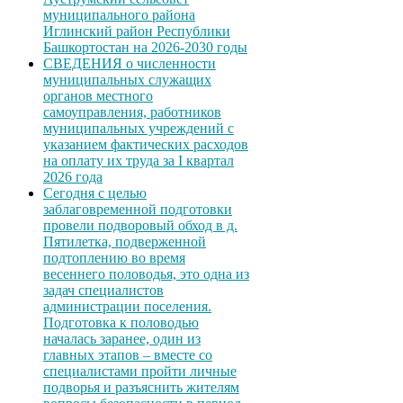
муниципального района
Иглинский район Республики
Башкортостан на 2026-2030 годы
СВЕДЕНИЯ о численности
муниципальных служащих
органов местного
самоуправления, работников
муниципальных учреждений с
указанием фактических расходов
на оплату их труда за I квартал
2026 года
Сегодня с целью
заблаговременной подготовки
провели подворовый обход в д.
Пятилетка, подверженной
подтоплению во время
весеннего половодья, это одна из
задач специалистов
администрации поселения.
Подготовка к половодью
началась заранее, один из
главных этапов – вместе со
специалистами пройти личные
подворья и разъяснить жителям