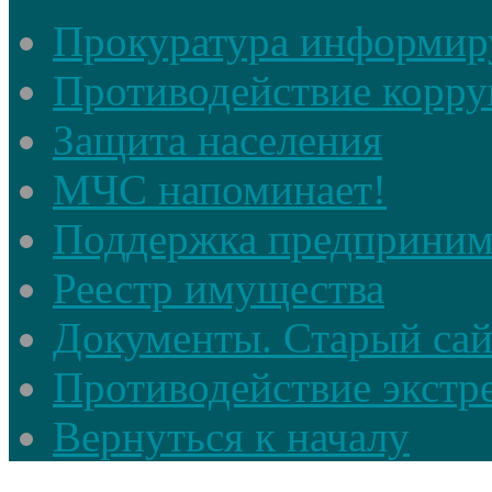
Прокуратура информир
Противодействие корр
Защита населения
МЧС напоминает!
Поддержка предприним
Реестр имущества
Документы. Старый сай
Противодействие экстр
Вернуться к началу