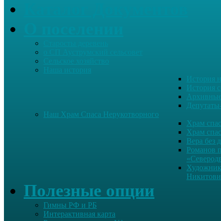
Каталог Документов
О поселении
Старосты деревень
о СП Ауструмский сельсовет
Сельское хозяйство
Наша история
История н
История с
Архивные
Депутаты
Наш Храм Спаса Нерукотворного
Храм спас
Храм спас
Вера без 
Романов 
«Северод
Художник
Никитови
Полезные опции
Гимны РФ и РБ
Интерактивная карта