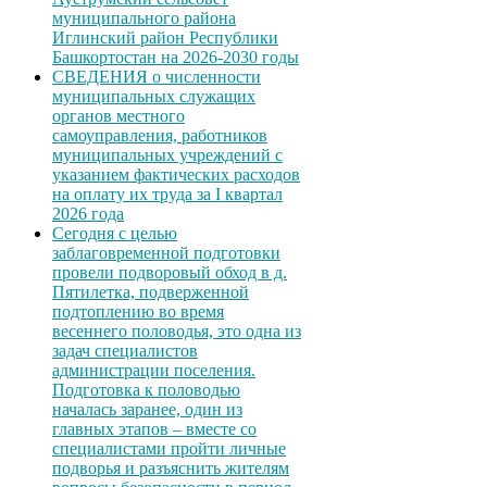
муниципального района
Иглинский район Республики
Башкортостан на 2026-2030 годы
СВЕДЕНИЯ о численности
муниципальных служащих
органов местного
самоуправления, работников
муниципальных учреждений с
указанием фактических расходов
на оплату их труда за I квартал
2026 года
Сегодня с целью
заблаговременной подготовки
провели подворовый обход в д.
Пятилетка, подверженной
подтоплению во время
весеннего половодья, это одна из
задач специалистов
администрации поселения.
Подготовка к половодью
началась заранее, один из
главных этапов – вместе со
специалистами пройти личные
подворья и разъяснить жителям