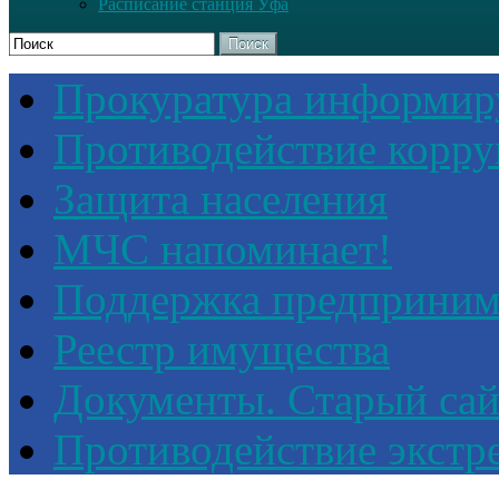
Расписание станция Уфа
Поиск
Прокуратура информир
Противодействие корр
Защита населения
МЧС напоминает!
Поддержка предприним
Реестр имущества
Документы. Старый сай
Противодействие экстр