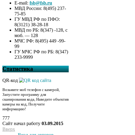
E-mail:
fsb@fsb.ru
МВД России: 8(495) 237-
75-85
ГУ МВД РФ по ПФО:
8(3121) 38-28-18
МВД по РБ: 8(347) -128, с
моб. — 128
МЧС РФ: 8(495) 449 -99-
99
ГУ МЧС РФ по РБ: 8(347)
233-9999
Статистика
QR-код
Возьмите моб телефон с камерой,
Запустите программу для
сканирования кода, Наведите объектив
камеры на код, Получите
информацию!
777
Сайт начал работу
03.09.2015
Вверх
Вход для авторов