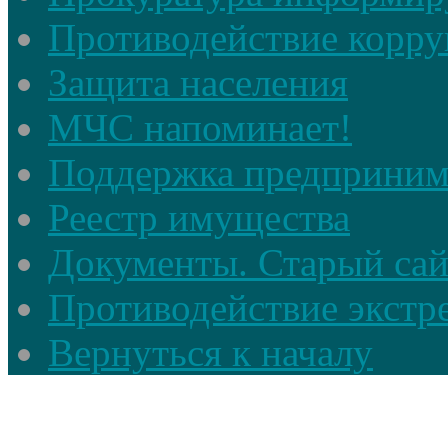
Противодействие корр
Защита населения
МЧС напоминает!
Поддержка предприним
Реестр имущества
Документы. Старый сай
Противодействие экстр
Вернуться к началу