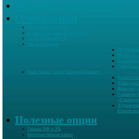
Каталог Документов
О поселении
Старосты деревень
о СП Ауструмский сельсовет
Сельское хозяйство
Наша история
История н
История с
Архивные
Депутаты
Наш Храм Спаса Нерукотворного
Храм спас
Храм спас
Вера без 
Романов 
«Северод
Художник
Никитови
Полезные опции
Гимны РФ и РБ
Интерактивная карта