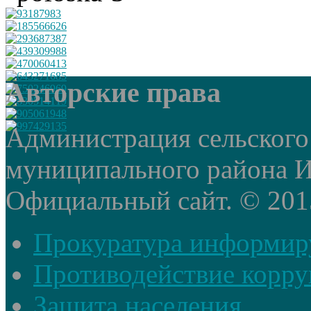
Авторские права
Администрация сельского
муниципального района И
Официальный сайт. © 2015 
Прокуратура информир
Противодействие корр
Защита населения