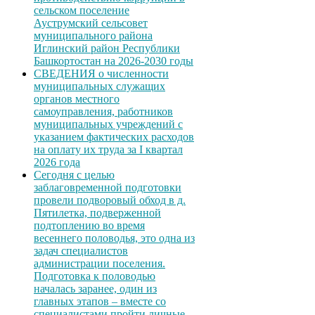
сельском поселение
Ауструмский сельсовет
муниципального района
Иглинский район Республики
Башкортостан на 2026-2030 годы
СВЕДЕНИЯ о численности
муниципальных служащих
органов местного
самоуправления, работников
муниципальных учреждений с
указанием фактических расходов
на оплату их труда за I квартал
2026 года
Сегодня с целью
заблаговременной подготовки
провели подворовый обход в д.
Пятилетка, подверженной
подтоплению во время
весеннего половодья, это одна из
задач специалистов
администрации поселения.
Подготовка к половодью
началась заранее, один из
главных этапов – вместе со
специалистами пройти личные