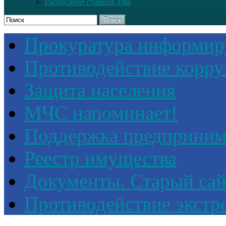
Расписание станция Уфа
Поиск
Прокуратура информир
Противодействие корр
Защита населения
МЧС напоминает!
Поддержка предприним
Реестр имущества
Документы. Старый сай
Противодействие экстр