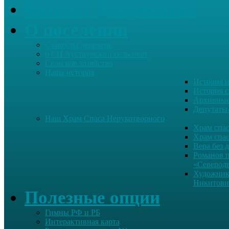
Каталог Документов
О поселении
Старосты деревень
о СП Ауструмский сельсовет
Сельское хозяйство
Наша история
История н
История с
Архивные
Депутаты
Наш Храм Спаса Нерукотворного
Храм спас
Храм спас
Вера без 
Романов 
«Северод
Художник
Никитови
Полезные опции
Гимны РФ и РБ
Интерактивная карта